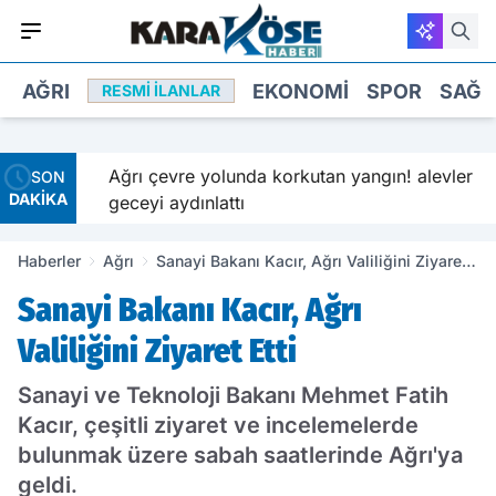
AĞRI
EKONOMI
SPOR
SAĞL
RESMI İLANLAR
ğı'nın
Ağrı çevre yolunda korkutan yangın! alevler
SON
DAKİKA
geceyi aydınlattı
Haberler
Ağrı
Sanayi Bakanı Kacır, Ağrı Valiliğini Ziyaret
Etti
Sanayi Bakanı Kacır, Ağrı
Valiliğini Ziyaret Etti
Sanayi ve Teknoloji Bakanı Mehmet Fatih
Kacır, çeşitli ziyaret ve incelemelerde
bulunmak üzere sabah saatlerinde Ağrı'ya
geldi.