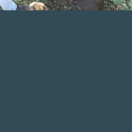
İHA
TAKİP ET
İhlas Haber Ajansı
AĞRI KARAKÖSE HABER WhatsApp
Kanalını Takip Et
En güncel haberler için bizi WhatsApp kanalımızdan takip edin!
TAKİP ET
Erzurum’da yayla anlaşmazlığı nedeniyle çıkan