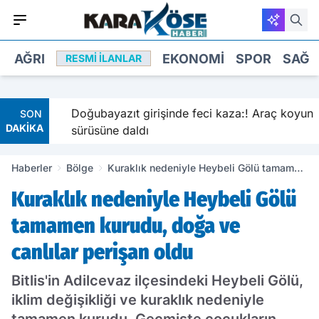
AĞRI
EKONOMI
SPOR
SAĞL
RESMI İLANLAR
mobil
Doğubayazıt girişinde feci kaza:! Araç koyun
SON
DAKİKA
sürüsüne daldı
Haberler
Bölge
Kuraklık nedeniyle Heybeli Gölü tamamen
kurudu, doğa ve canlılar perişan oldu
Kuraklık nedeniyle Heybeli Gölü
tamamen kurudu, doğa ve
canlılar perişan oldu
Bitlis'in Adilcevaz ilçesindeki Heybeli Gölü,
iklim değişikliği ve kuraklık nedeniyle