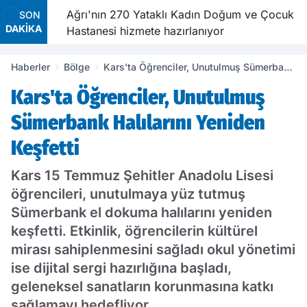
e Dünya
Ağrı'nın 270 Yataklı Kadın Doğum ve Çocuk
SON
DAKİKA
dı
Hastanesi hizmete hazırlanıyor
Haberler
Bölge
Kars'ta Öğrenciler, Unutulmuş Sümerbank
Halılarını Yeniden Keşfetti
Kars'ta Öğrenciler, Unutulmuş
Sümerbank Halılarını Yeniden
Keşfetti
Kars 15 Temmuz Şehitler Anadolu Lisesi
öğrencileri, unutulmaya yüz tutmuş
Sümerbank el dokuma halılarını yeniden
keşfetti. Etkinlik, öğrencilerin kültürel
mirası sahiplenmesini sağladı okul yönetimi
ise dijital sergi hazırlığına başladı,
geleneksel sanatların korunmasına katkı
sağlamayı hedefliyor.