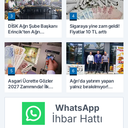
3
4
DİSK Ağrı Şube Başkanı
Sigaraya yine zam geldi!
Erincik'ten Ağrı
Fiyatlar 10 TL arttı
Belediyesi'ne sert tepki!
5
6
Asgari Ücrette Gözler
Ağrı'da yatırım yapan
2027 Zammında! İlk
yalnız bırakılmıyor!
Zamlı Maaşın
Defterdar Şimşek'ten
Ödeneceği Tarih
ziyaret
Netleşti
WhatsApp
İhbar Hattı