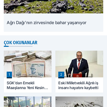
Ağrı Dağı'nın zirvesinde bahar yaşanıyor
ÇOK OKUNANLAR
1
2
SGK'dan Emekli
Eski Milletvekili Ağrılı iş
Maaşlarına Yeni Kesinti
insanı hayatını kaybetti
Düzenlemesi! Prim
Borçları Aylıklardan
Tahsil Edilecek