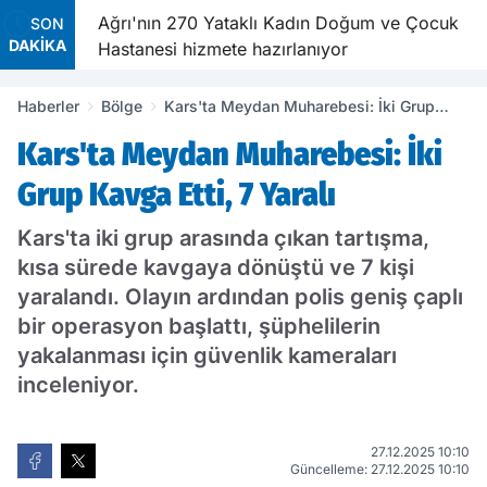
e Dünya
Ağrı'nın 270 Yataklı Kadın Doğum ve Çocuk
SON
DAKİKA
dı
Hastanesi hizmete hazırlanıyor
Haberler
Bölge
Kars'ta Meydan Muharebesi: İki Grup
Kavga Etti, 7 Yaralı
Kars'ta Meydan Muharebesi: İki
Grup Kavga Etti, 7 Yaralı
Kars'ta iki grup arasında çıkan tartışma,
kısa sürede kavgaya dönüştü ve 7 kişi
yaralandı. Olayın ardından polis geniş çaplı
bir operasyon başlattı, şüphelilerin
yakalanması için güvenlik kameraları
inceleniyor.
27.12.2025 10:10
Güncelleme: 27.12.2025 10:10