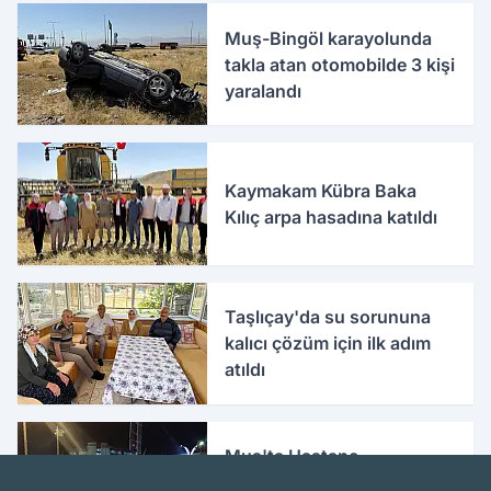
Muş-Bingöl karayolunda
takla atan otomobilde 3 kişi
yaralandı
Kaymakam Kübra Baka
Kılıç arpa hasadına katıldı
Taşlıçay'da su sorununa
kalıcı çözüm için ilk adım
atıldı
Muş'ta Hastane
Kavşağı’nda gece kazası 2