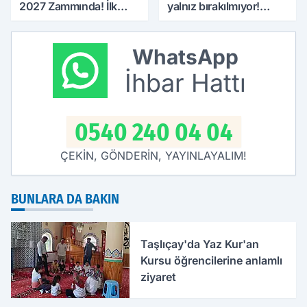
2027 Zammında! İlk
yalnız bırakılmıyor!
Zamlı Maaşın
Defterdar Şimşek'ten
Ödeneceği Tarih
ziyaret
Netleşti
WhatsApp
İhbar Hattı
0540 240 04 04
ÇEKİN, GÖNDERİN, YAYINLAYALIM!
BUNLARA DA BAKIN
Taşlıçay'da Yaz Kur'an
Kursu öğrencilerine anlamlı
ziyaret