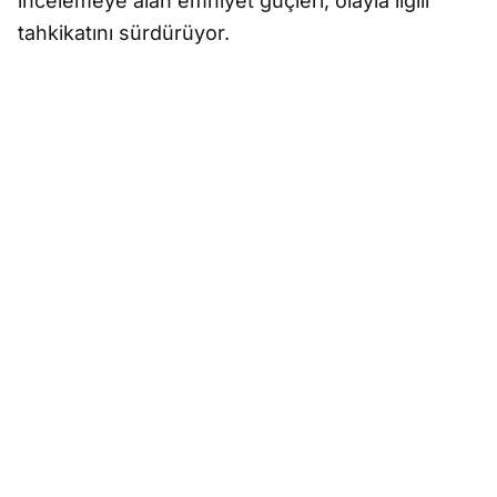
incelemeye alan emniyet güçleri, olayla ilgili
tahkikatını sürdürüyor.