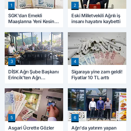
1
2
SGK'dan Emekli
Eski Milletvekili Ağrılı iş
Maaşlarına Yeni Kesinti
insanı hayatını kaybetti
Düzenlemesi! Prim
Borçları Aylıklardan
Tahsil Edilecek
3
4
DİSK Ağrı Şube Başkanı
Sigaraya yine zam geldi!
Erincik'ten Ağrı
Fiyatlar 10 TL arttı
Belediyesi'ne sert tepki!
5
6
Asgari Ücrette Gözler
Ağrı'da yatırım yapan