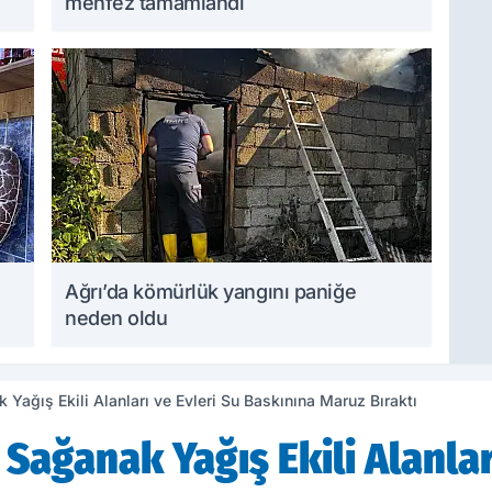
menfez tamamlandı
Ağrı’da kömürlük yangını paniğe
neden oldu
Yağış Ekili Alanları ve Evleri Su Baskınına Maruz Bıraktı
Sağanak Yağış Ekili Alanlar