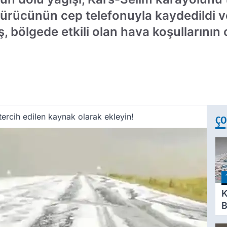
 sürücünün cep telefonuyla kaydedildi v
, bölgede etkili olan hava koşullarının 
ercih edilen kaynak olarak ekleyin!
ÇO
K
B
S