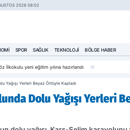
ĞUSTOS 2026 08:02
NOMI
SPOR
SAĞLIK
TEKNOLOJI
BÖLGE HABER
z İlkokulu yeni eğitim yılına hazırlandı
u Yağışı Yerleri Beyaz Örtüyle Kapladı
unda Dolu Yağışı Yerleri B
un dolu yağışı, Kars-Selim karayolunu