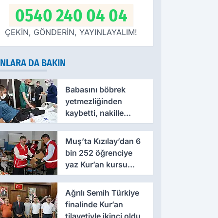
0540 240 04 04
ÇEKİN, GÖNDERİN, YAYINLAYALIM!
NLARA DA BAKIN
Babasını böbrek
yetmezliğinden
kaybetti, nakille
hayata yeniden
tutundu
Muş’ta Kızılay’dan 6
bin 252 öğrenciye
yaz Kur’an kursu
desteği
Ağrılı Semih Türkiye
finalinde Kur’an
tilavetiyle ikinci oldu