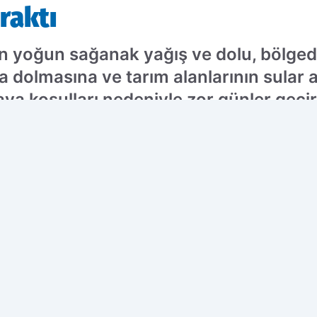
raktı
 yoğun sağanak yağış ve dolu, bölgedek
a dolmasına ve tarım alanlarının sular
ava koşulları nedeniyle zor günler geçir
ercih edilen kaynak olarak ekleyin!
ÇO
K