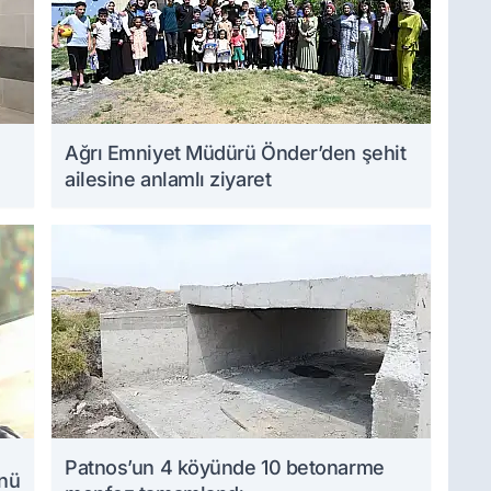
Ağrı Emniyet Müdürü Önder’den şehit
ailesine anlamlı ziyaret
Patnos’un 4 köyünde 10 betonarme
ünü