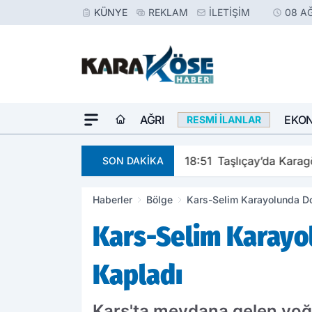
KÜNYE
REKLAM
İLETIŞIM
08 A
AĞRI
EKO
RESMI İLANLAR
18:51
Taşlıçay’da Karagö
SON DAKİKA
Haberler
Bölge
Kars-Selim Karayolunda Dol
Kars-Selim Karayol
Kapladı
Kars'ta meydana gelen yoğ