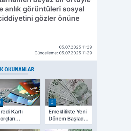
e anlık görüntüleri sosyal
ciddiyetini gözler önüne
05.07.2025 11:29
Güncelleme: 05.07.2025 11:29
K OKUNANLAR
1
2
redi Kartı
Emeklilikte Yeni
orçları
Dönem Başladı!
ilinecek mi?
SGK'dan E-