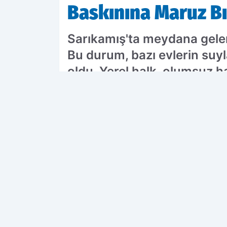
Baskınına Maruz Bı
Sarıkamış'ta meydana gelen
Bu durum, bazı evlerin suyl
oldu. Yerel halk, olumsuz h
PAYLAŞ
Karaköse Haber
kaynağını Google'da t