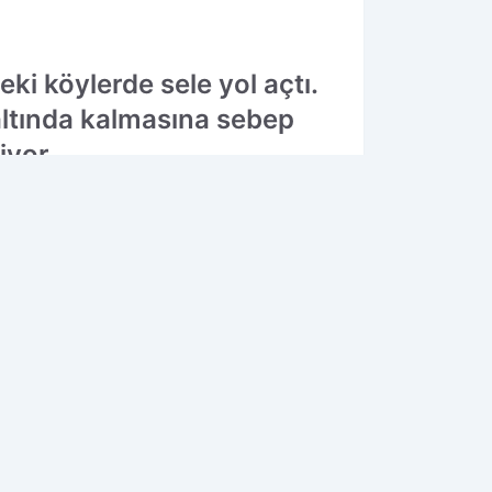
i köylerde sele yol açtı.
 altında kalmasına sebep
iyor.
05.07.2025 11:28
Güncelleme: 05.07.2025 11:28
K OKUNANLAR
1
2
redi Kartı
Emeklilikte Yeni