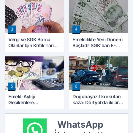
Ayrıntıları Belli Oldu
3
4
Vergi ve SGK Borcu
Emeklilikte Yeni Dönem
Olanlar İçin Kritik Tarih:
Başladı! SGK'dan E-
Başvurular İçin Son Gün
Devlet Hamlesi
Yaklaşıyor
5
6
Emekli Aylığı
Doğubayazıt korkutan
Gecikenlere
kaza: Dörtyol’da iki araç
Yargıtay’dan Kritik
çarpıştı
Karar: Faiz Ödenebilir
WhatsApp