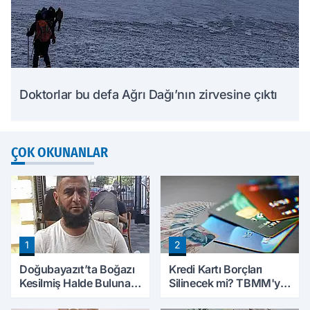
Doktorlar bu defa Ağrı Dağı’nın zirvesine çıktı
ÇOK OKUNANLAR
1
2
Doğubayazıt’ta Boğazı
Kredi Kartı Borçları
Kesilmiş Halde Bulunan
Silinecek mi? TBMM'ye
Kişinin Kimliği Belli Oldu
Sunulan Tekliflerin