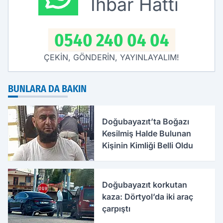
İhbar Hattı
0540 240 04 04
ÇEKİN, GÖNDERİN, YAYINLAYALIM!
BUNLARA DA BAKIN
Doğubayazıt’ta Boğazı
Kesilmiş Halde Bulunan
Kişinin Kimliği Belli Oldu
Doğubayazıt korkutan
kaza: Dörtyol’da iki araç
çarpıştı