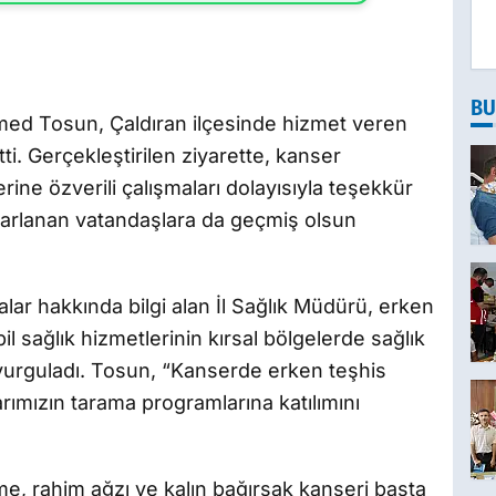
BU
ed Tosun, Çaldıran ilçesinde hizmet veren
ti. Gerçekleştirilen ziyarette, kanser
rine özverili çalışmaları dolayısıyla teşekkür
arlanan vatandaşlara da geçmiş olsun
lar hakkında bilgi alan İl Sağlık Müdürü, erken
 sağlık hizmetlerinin kırsal bölgelerde sağlık
ı vurguladı. Tosun, “Kanserde erken teşhis
rımızın tarama programlarına katılımını
me, rahim ağzı ve kalın bağırsak kanseri başta