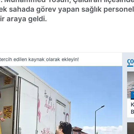
rek sahada görev yapan sağlık persone
r araya geldi.
ercih edilen kaynak olarak ekleyin!
ÇO
K
B
S
S