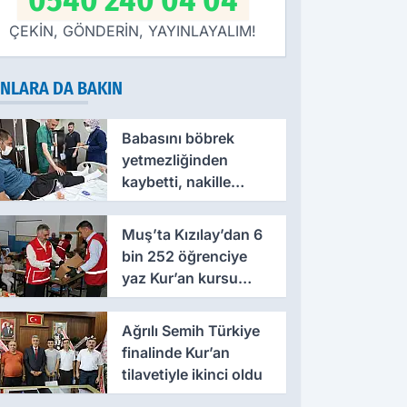
0540 240 04 04
ÇEKİN, GÖNDERİN, YAYINLAYALIM!
NLARA DA BAKIN
Babasını böbrek
yetmezliğinden
kaybetti, nakille
hayata yeniden
tutundu
Muş’ta Kızılay’dan 6
bin 252 öğrenciye
yaz Kur’an kursu
desteği
Ağrılı Semih Türkiye
finalinde Kur’an
tilavetiyle ikinci oldu