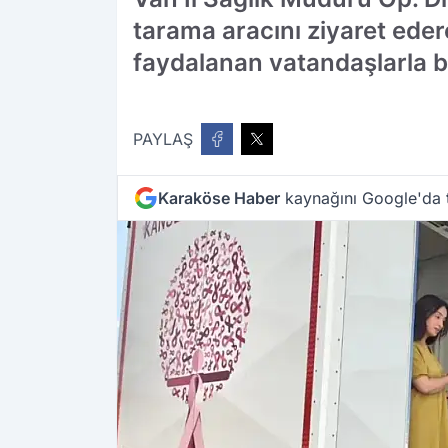
tarama aracını ziyaret ede
faydalanan vatandaşlarla bi
PAYLAŞ
Karaköse Haber
kaynağını Google'da t