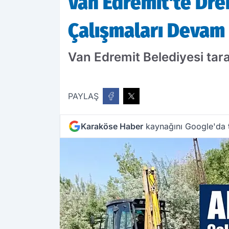
Van Edremit'te Dren
Çalışmaları Devam
Van Edremit Belediyesi tar
PAYLAŞ
Karaköse Haber
kaynağını Google'da t