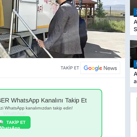
T
A
O
A
S
a
TAKİP ET
A
a
b
i
 WhatsApp Kanalını Takip Et
o
bizi WhatsApp kanalımızdan takip edin!
1
y
TAKİP ET