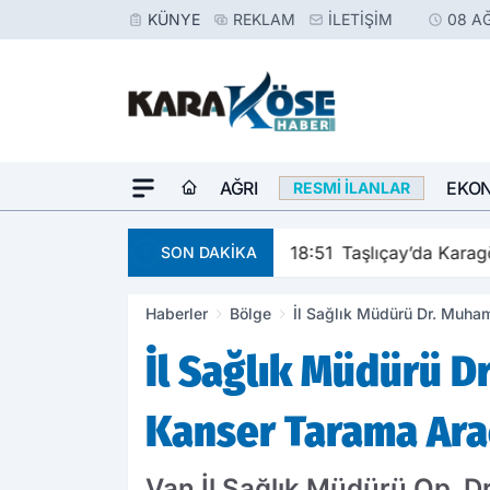
KÜNYE
REKLAM
İLETIŞIM
08 A
AĞRI
EKO
RESMI İLANLAR
18:51
Taşlıçay’da Karagöz İlkokulu yeni e
SON DAKİKA
Haberler
Bölge
İl Sağlık Müdürü Dr. Muha
İl Sağlık Müdürü 
Kanser Tarama Ara
Van İl Sağlık Müdürü Op. 