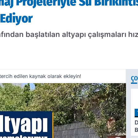
aj Projeleriyle Su Birikinti
 Ediyor
afından başlatılan altyapı çalışmaları 
ercih edilen kaynak olarak ekleyin!
ÇO
D
B
H