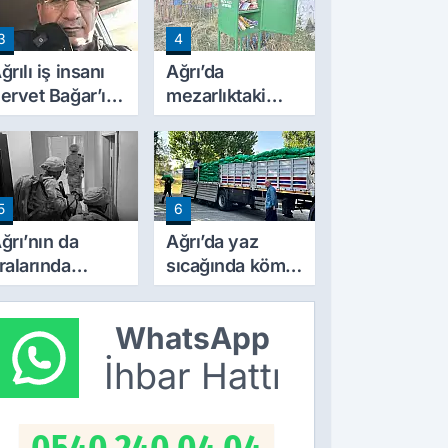
ekliflerin
3
4
yrıntıları Belli
ldu
ğrılı iş insanı
Ağrı’da
ervet Bağar’ın
mezarlıktaki
cı günü
Kur’an kutusu
vatandaşlardan
yoğun ilgi
görüyor
5
6
ğrı’nın da
Ağrı’da yaz
ralarında
sıcağında kömür
ulunduğu 30
fiyatları el yaktı
lde DEAŞ
WhatsApp
perasyonu:
04 şüpheli
İhbar Hattı
akalandı