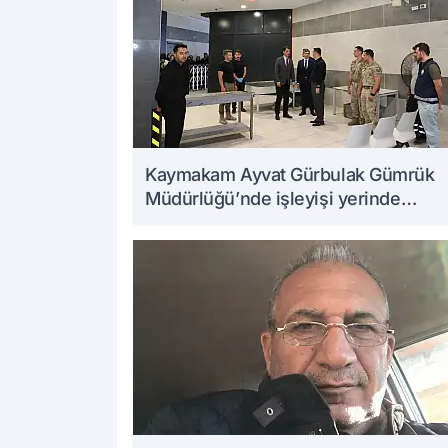
Kaymakam Ayvat Gürbulak Gümrük
Müdürlüğü’nde işleyişi yerinde
inceledi