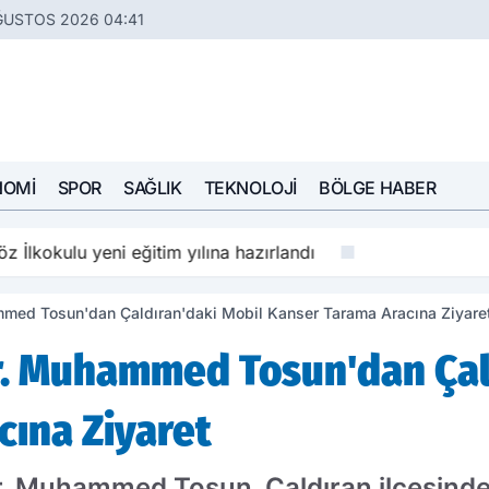
ĞUSTOS 2026 04:41
NOMI
SPOR
SAĞLIK
TEKNOLOJI
BÖLGE HABER
ğitim yılına hazırlandı
mmed Tosun'dan Çaldıran'daki Mobil Kanser Tarama Aracına Ziyare
Dr. Muhammed Tosun'dan Çal
cına Ziyaret
Dr. Muhammed Tosun, Çaldıran ilçesind