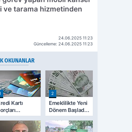
li ve tarama hizmetinden
24.06.2025 11:23
Güncelleme: 24.06.2025 11:23
K OKUNANLAR
1
2
redi Kartı
Emeklilikte Yeni
orçları
Dönem Başladı!
ilinecek mi?
SGK'dan E-
TBMM'ye
Devlet Hamlesi
unulan