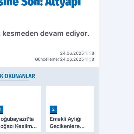
sine Son! Altyapı
hız kesmeden devam ediyor.
24.06.2025 11:18
Güncelleme: 24.06.2025 11:18
K OKUNANLAR
1
2
oğubayazıt’ta
Emekli Aylığı
oğazı Kesilmiş
Gecikenlere
alde Bulunan
Yargıtay’dan