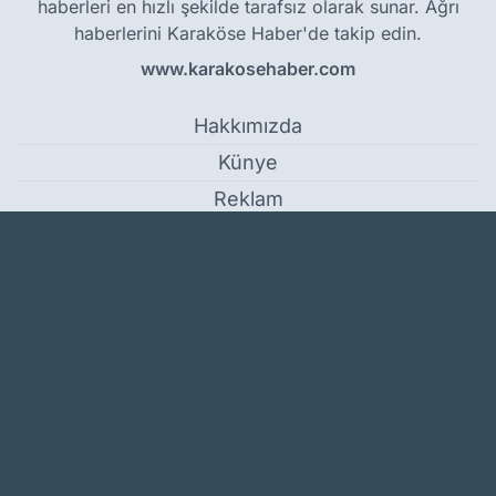
haberleri en hızlı şekilde tarafsız olarak sunar. Ağrı
haberlerini Karaköse Haber'de takip edin.
www.karakosehaber.com
Hakkımızda
Künye
Reklam
Kullanım Koşulları
Gizlilik Politikası
Çerez Politikası
KVKK Metni
İletişim Bilgileri