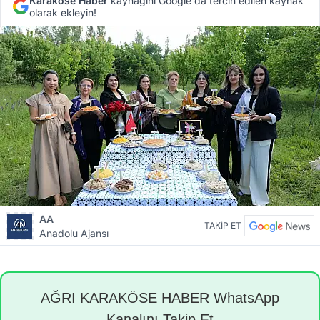
Karaköse Haber
kaynağını Google'da tercih edilen kaynak
olarak ekleyin!
AA
TAKİP ET
Anadolu Ajansı
AĞRI KARAKÖSE HABER WhatsApp
Kanalını Takip Et