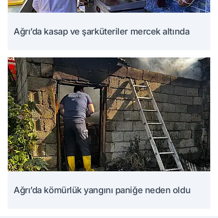
Ağrı’da kasap ve şarküteriler mercek altında
Ağrı’da kömürlük yangını paniğe neden oldu