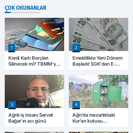
ÇOK OKUNANLAR
1
2
Kredi Kartı Borçları
Emeklilikte Yeni Dönem
Silinecek mi? TBMM'ye
Başladı! SGK'dan E-
Sunulan Tekliflerin
Devlet Hamlesi
Ayrıntıları Belli Oldu
3
4
Ağrılı iş insanı Servet
Ağrı’da mezarlıktaki
Bağar’ın acı günü
Kur’an kutusu
vatandaşlardan yoğun
ilgi görüyor