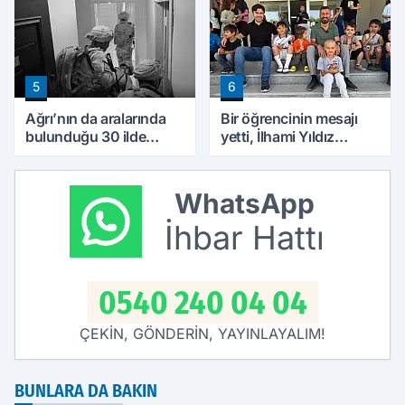
5
6
Ağrı’nın da aralarında
Bir öğrencinin mesajı
bulunduğu 30 ilde
yetti, İlhami Yıldız
DEAŞ operasyonu: 104
soluğu okulda aldı
şüpheli yakalandı
WhatsApp
İhbar Hattı
0540 240 04 04
ÇEKİN, GÖNDERİN, YAYINLAYALIM!
BUNLARA DA BAKIN