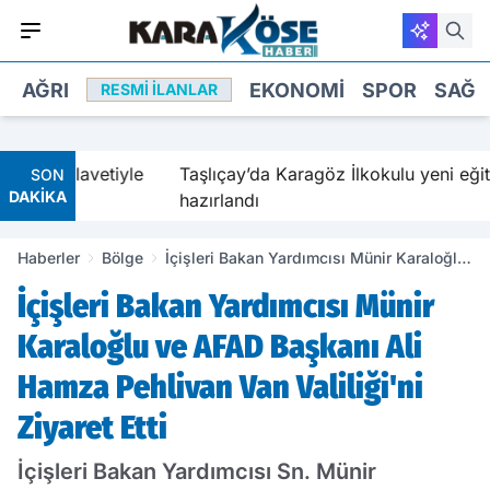
AĞRI
EKONOMI
SPOR
SAĞL
RESMI İLANLAR
n tilavetiyle
Taşlıçay’da Karagöz İlkokulu yeni eğitim yıl
SON
DAKİKA
hazırlandı
Haberler
Bölge
İçişleri Bakan Yardımcısı Münir Karaloğlu
ve AFAD Başkanı Ali Hamza Pehlivan Van
İçişleri Bakan Yardımcısı Münir
Valiliği'ni Ziyaret Etti
Karaloğlu ve AFAD Başkanı Ali
Hamza Pehlivan Van Valiliği'ni
Ziyaret Etti
İçişleri Bakan Yardımcısı Sn. Münir