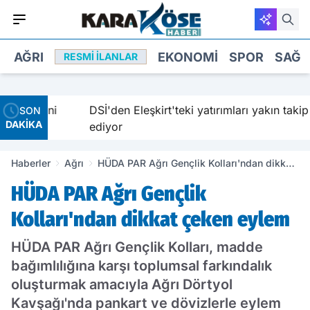
AĞRI
EKONOMI
SPOR
SAĞL
RESMI İLANLAR
cilerini
DSİ'den Eleşkirt'teki yatırımları yakın takip
SON
DAKİKA
ediyor
Haberler
Ağrı
HÜDA PAR Ağrı Gençlik Kolları'ndan dikkat
çeken eylem
HÜDA PAR Ağrı Gençlik
Kolları'ndan dikkat çeken eylem
HÜDA PAR Ağrı Gençlik Kolları, madde
bağımlılığına karşı toplumsal farkındalık
oluşturmak amacıyla Ağrı Dörtyol
Kavşağı'nda pankart ve dövizlerle eylem