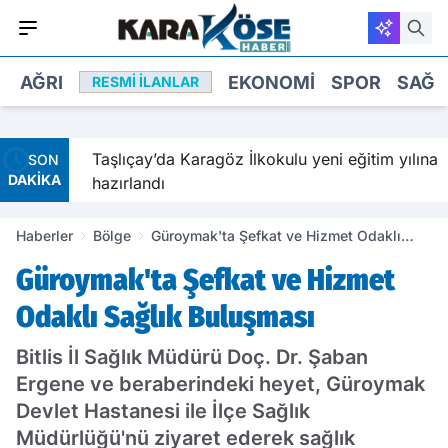
AĞRI
EKONOMI
SPOR
SAĞL
RESMI İLANLAR
avetiyle
Taşlıçay’da Karagöz İlkokulu yeni eğitim yılına
SON
DAKİKA
hazırlandı
Haberler
Bölge
Güroymak'ta Şefkat ve Hizmet Odaklı
Sağlık Buluşması
Güroymak'ta Şefkat ve Hizmet
Odaklı Sağlık Buluşması
Bitlis İl Sağlık Müdürü Doç. Dr. Şaban
Ergene ve beraberindeki heyet, Güroymak
Devlet Hastanesi ile İlçe Sağlık
Müdürlüğü'nü ziyaret ederek sağlık