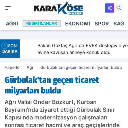
AĞRI
EKONOMI
SPOR
SAĞL
RESMI İLANLAR
ı ve
Bakan Göktaş Ağrı'da EVEK desteğiyle yeni
SON
DAKİKA
evine kavuşan anneye konuk oldu
Haberler
Ağrı
Gürbulak'tan geçen ticaret milyarları buldu
Gürbulak'tan geçen ticaret
milyarları buldu
Ağrı Valisi Önder Bozkurt, Kurban
Bayramı'nda ziyaret ettiği Gürbulak Sınır
Kapısı'nda modernizasyon çalışmaları
sonrası ticaret hacmi ve araç geçişlerinde