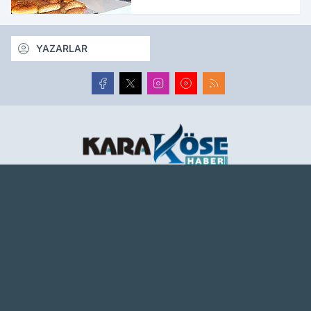
YAZARLAR
Ağrı haber sitesi, Ağrı son dakika haberlerini, güncel
haberleri en hızlı şekilde tarafsız olarak sunar. Ağrı
haberlerini Karaköse Haber'de takip edin.
www.karakosehaber.com
Hakkımızda
Künye