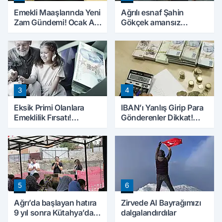
Emekli Maaşlarında Yeni
Ağrılı esnaf Şahin
Zam Gündemi! Ocak Ayı
Gökçek amansız
İçin Rakamlar
hastalığa yenik düştü
Konuşulmaya Başlandı
3
4
Eksik Primi Olanlara
IBAN’ı Yanlış Girip Para
Emeklilik Fırsatı!
Gönderenler Dikkat!
Çalışmadan Prim
Parayı Geri Almak İçin
Günlerini Tamamlama
Bunları Yapın
Yolları
5
6
Ağrı’da başlayan hatıra
Zirvede Al Bayrağımızı
9 yıl sonra Kütahya’da
dalgalandırdılar