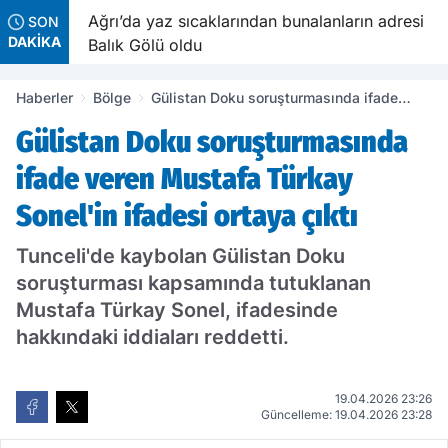
k
Ağrı’da yaz sıcaklarından bunalanların adresi
SON
DAKİKA
Balık Gölü oldu
Haberler
Bölge
Gülistan Doku soruşturmasında ifade
veren Mustafa Türkay Sonel'in ifadesi
Gülistan Doku soruşturmasında
ortaya çıktı
ifade veren Mustafa Türkay
Sonel'in ifadesi ortaya çıktı
Tunceli'de kaybolan Gülistan Doku
soruşturması kapsamında tutuklanan
Mustafa Türkay Sonel, ifadesinde
hakkındaki iddiaları reddetti.
19.04.2026 23:26
Güncelleme: 19.04.2026 23:28