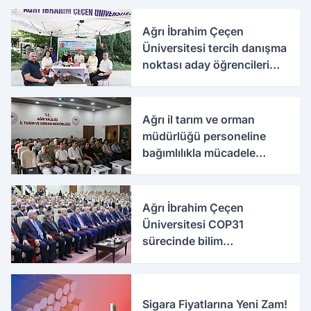
Ağrı İbrahim Çeçen
Üniversitesi tercih danışma
noktası aday öğrencileri
ağırlıyor
Ağrı il tarım ve orman
müdürlüğü personeline
bağımlılıkla mücadele
eğitimi
Ağrı İbrahim Çeçen
Üniversitesi COP31
sürecinde bilim
diplomasisine katkı
sunacak
Sigara Fiyatlarına Yeni Zam!