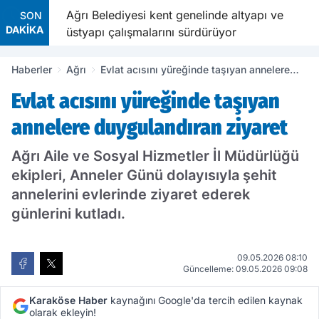
Yıldız
Ağrı Belediyesi kent genelinde altyapı ve
SON
DAKİKA
üstyapı çalışmalarını sürdürüyor
Haberler
Ağrı
Evlat acısını yüreğinde taşıyan annelere
duygulandıran ziyaret
Evlat acısını yüreğinde taşıyan
annelere duygulandıran ziyaret
Ağrı Aile ve Sosyal Hizmetler İl Müdürlüğü
ekipleri, Anneler Günü dolayısıyla şehit
annelerini evlerinde ziyaret ederek
günlerini kutladı.
09.05.2026 08:10
Güncelleme: 09.05.2026 09:08
Karaköse Haber
kaynağını Google'da tercih edilen kaynak
olarak ekleyin!