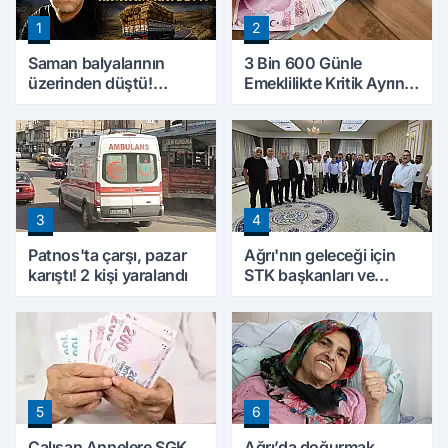
1
2
Saman balyalarının
3 Bin 600 Günle
üzerinden düştü!
Emeklilikte Kritik Ayrıntı!
Ağrı'da 3 çocuk babası
Yapılacak Hata Emeklilik
hayatını kaybetti
Hesabını Değiştirebilir
3
4
Patnos'ta çarşı, pazar
Ağrı'nın geleceği için
karıştı! 2 kişi yaralandı
STK başkanları ve
kanaat önderleri bir
araya geldi
5
6
Çalışan Annelere SGK
Ağrı’da doğurmak