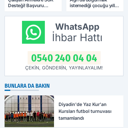
Desteği! Başvuru
istemediği çocuğu yıllar
Yapmadan Doğum
sonra annesine hayat
Parası Alabilecekler
verdi
WhatsApp
İhbar Hattı
0540 240 04 04
ÇEKİN, GÖNDERİN, YAYINLAYALIM!
BUNLARA DA BAKIN
Diyadin'de Yaz Kur'an
Kursları futbol turnuvası
tamamlandı