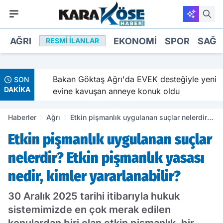
AĞRI
EKONOMI
SPOR
SAĞL
RESMI İLANLAR
ve
Bakan Göktaş Ağrı'da EVEK desteğiyle yeni
SON
DAKİKA
evine kavuşan anneye konuk oldu
Haberler
Ağrı
Etkin pişmanlık uygulanan suçlar nelerdir?
Etkin pişmanlık yasası nedir, kimler
Etkin pişmanlık uygulanan suçlar
yararlanabilir?
nelerdir? Etkin pişmanlık yasası
nedir, kimler yararlanabilir?
30 Aralık 2025 tarihi itibarıyla hukuk
sistemimizde en çok merak edilen