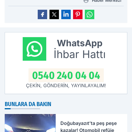
Haber Merkezi
WhatsApp
İhbar Hattı
0540 240 04 04
ÇEKİN, GÖNDERİN, YAYINLAYALIM!
BUNLARA DA BAKIN
Doğubayazıt’ta peş peşe
kazalar! Otomobil refüje