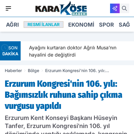
AĞRI
EKONOMI
SPOR
SAĞL
RESMI İLANLAR
zı
Ayağını kurtaran doktor Ağrılı Musa’nın
SON
DAKİKA
hayalini de değiştirdi
Haberler
Bölge
Erzurum Kongresi'nin 106. yılı:
Bağımsızlık ruhuna sahip çıkma vurgusu
Erzurum Kongresi'nin 106. yılı:
yapıldı
Bağımsızlık ruhuna sahip çıkma
vurgusu yapıldı
Erzurum Kent Konseyi Başkanı Hüseyin
Tanfer, Erzurum Kongresi'nin 106. yıl