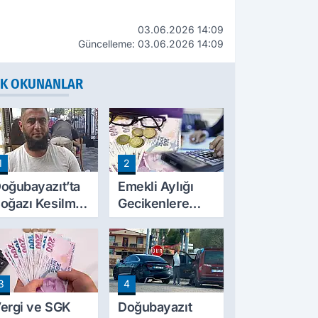
03.06.2026 14:09
Güncelleme: 03.06.2026 14:09
K OKUNANLAR
1
2
oğubayazıt’ta
Emekli Aylığı
oğazı Kesilmiş
Gecikenlere
alde Bulunan
Yargıtay’dan
işinin Kimliği
Kritik Karar: Faiz
elli Oldu
Ödenebilir
3
4
ergi ve SGK
Doğubayazıt