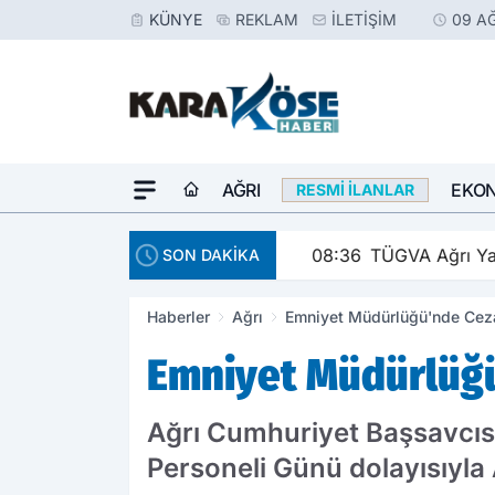
KÜNYE
REKLAM
İLETIŞIM
09 A
AĞRI
EKO
RESMI İLANLAR
08:36
TÜGVA Ağrı Yaz Ok
SON DAKİKA
Haberler
Ağrı
Emniyet Müdürlüğü'nde Ceza
Emniyet Müdürlüğü
Ağrı Cumhuriyet Başsavcısı
Personeli Günü dolayısıyla