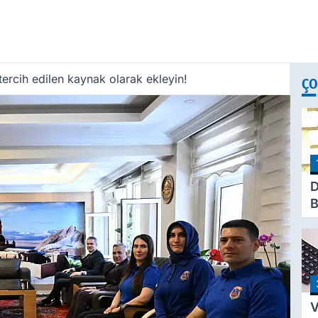
ercih edilen kaynak olarak ekleyin!
ÇO
D
B
H
K
B
V