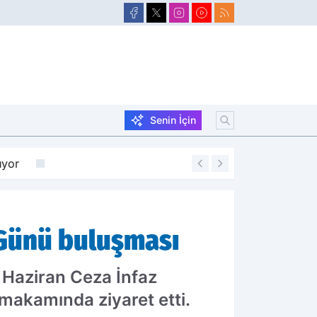
Senin İçin
or
06:36
Doğubayazıt’ta m
 Günü buluşması
 Haziran Ceza İnfaz
makamında ziyaret etti.