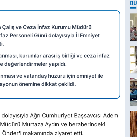
BU
m Çalış ve Ceza İnfaz Kurumu Müdürü
az Personeli Günü dolayısıyla İl Emniyet
i.
nması, kurumlar arası iş birliği ve ceza infaz
ne değerlendirmeler yapıldı.
ması ve vatandaş huzuru için emniyet ile
asyonun önemine dikkat çekildi.
 dolayısıyla Ağrı Cumhuriyet Başsavcısı Adem
u Müdürü Murtaza Aydın ve beraberindeki
 Önder'i makamında ziyaret etti.