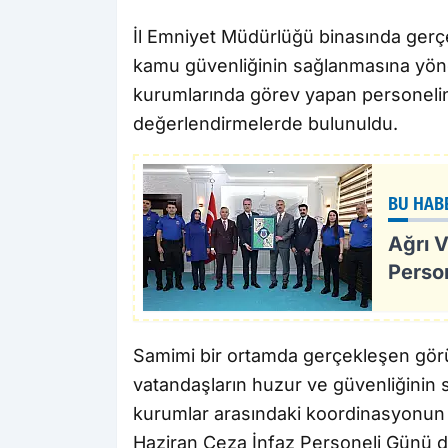
İl Emniyet Müdürlüğü binasında gerçek
kamu güvenliğinin sağlanmasına yöne
kurumlarında görev yapan personelin
değerlendirmelerde bulunuldu.
BU HAB
Ağrı V
Person
Samimi bir ortamda gerçekleşen gö
vatandaşların huzur ve güvenliğinin s
kurumlar arasındaki koordinasyonun 
Haziran Ceza İnfaz Personeli Günü d