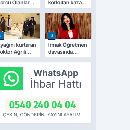
orcu Olanlar
korkutan kaza:
çin Kritik Tarih:
Dörtyol’da iki
aşvurular İçin
araç çarpıştı
on Gün
aklaşıyor
5
6
yağını kurtaran
Irmak Öğretmen
oktor Ağrılı
davasında
usa’nın
tanıklar konuştu
ayalini de
WhatsApp
eğiştirdi
İhbar Hattı
0540 240 04 04
ÇEKİN, GÖNDERİN, YAYINLAYALIM!