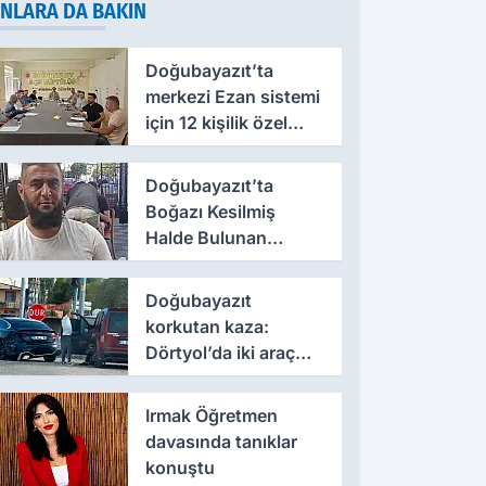
NLARA DA BAKIN
Doğubayazıt’ta
merkezi Ezan sistemi
için 12 kişilik özel
kadro oluşturuldu
Doğubayazıt’ta
Boğazı Kesilmiş
Halde Bulunan
Kişinin Kimliği Belli
Oldu
Doğubayazıt
korkutan kaza:
Dörtyol’da iki araç
çarpıştı
Irmak Öğretmen
davasında tanıklar
konuştu