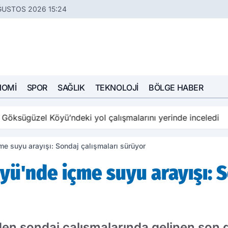
ĞUSTOS 2026 15:24
NOMI
SPOR
SAĞLIK
TEKNOLOJI
BÖLGE HABER
öksügüzel Köyü’ndeki yol çalışmalarını yerinde inceledi
me suyu arayışı: Sondaj çalışmaları sürüyor
öyü'nde içme suyu arayışı: 
en sondaj çalışmalarında gelinen son