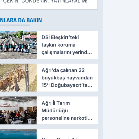
ÇEKİN, GÖNDERİN, YAYINLAYALIM!
NLARA DA BAKIN
DSİ Eleşkirt’teki
taşkın koruma
çalışmalarını yerinde
inceledi
Ağrı'da çalınan 22
büyükbaş hayvandan
15’i Doğubayazıt’ta
bulundu
Ağrı İl Tarım
Müdürlüğü
personeline narkotik,
dolandırıcılık ve acil
durum eğitimleri