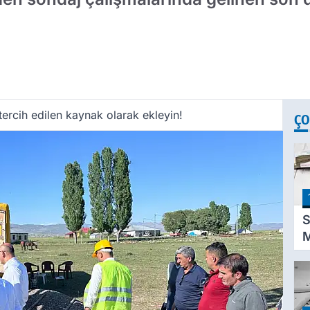
ercih edilen kaynak olarak ekleyin!
ÇO
S
M
K
D
P
A