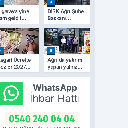
3
4
ahsil Edilecek
igaraya yine
DİSK Ağrı Şube
am geldi!
Başkanı
iyatlar 10 TL
Erincik'ten Ağrı
rttı
Belediyesi'ne
sert tepki!
5
6
sgari Ücrette
Ağrı'da yatırım
özler 2027
yapan yalnız
ammında! İlk
bırakılmıyor!
amlı Maaşın
Defterdar
WhatsApp
deneceği
Şimşek'ten
arih Netleşti
ziyaret
İhbar Hattı
0540 240 04 04