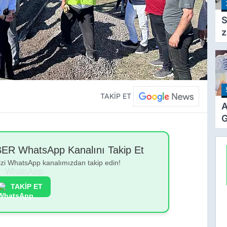
T
S
z
F
a
TAKİP ET
A
G
Z
Z
 WhatsApp Kanalını Takip Et
Ö
bizi WhatsApp kanalımızdan takip edin!
T
TAKİP ET