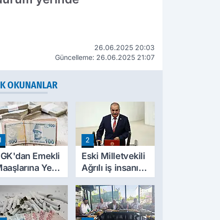
26.06.2025 20:03
Güncelleme: 26.06.2025 21:07
K OKUNANLAR
1
2
GK'dan Emekli
Eski Milletvekili
aaşlarına Yeni
Ağrılı iş insanı
esinti
hayatını kaybetti
üzenlemesi!
rim Borçları
ylıklardan