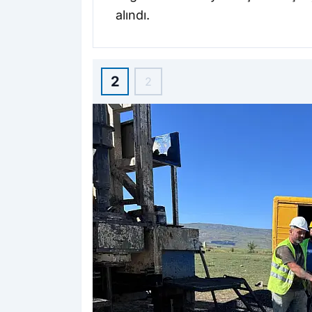
alındı.
2
2