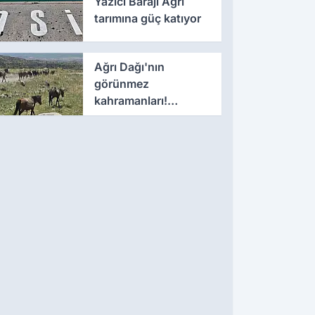
Yazıcı Barajı Ağrı
verildi
tarımına güç katıyor
Ağrı Dağı'nın
görünmez
kahramanları!
zirvenin en ağır
yükünü onlar taşıyor