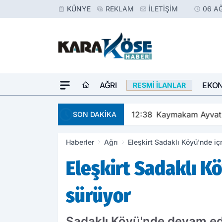
KÜNYE
REKLAM
İLETIŞIM
06 A
AĞRI
EKO
RESMI İLANLAR
12:38
Kaymakam Ayvat G
SON DAKİKA
Haberler
Ağrı
Eleşkirt Sadaklı Köyü'nde iç
Eleşkirt Sadaklı K
sürüyor
Sadaklı Köyü'nde devam ed