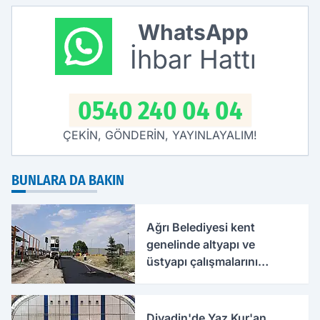
araya geldi
WhatsApp
İhbar Hattı
0540 240 04 04
ÇEKİN, GÖNDERİN, YAYINLAYALIM!
BUNLARA DA BAKIN
Ağrı Belediyesi kent
genelinde altyapı ve
üstyapı çalışmalarını
sürdürüyor
Diyadin'de Yaz Kur'an