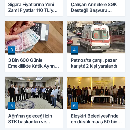
Sigara Fiyatlarına Yeni
Çalışan Annelere SGK
Zam! Fiyatlar 110 TL'ye
Desteği! Başvuru
Yükseldi
Yapmadan Doğum
Parası Alabilecekler
3
4
3 Bin 600 Günle
Patnos'ta çarşı, pazar
Emeklilikte Kritik Ayrıntı!
karıştı! 2 kişi yaralandı
Yapılacak Hata Emeklilik
Hesabını Değiştirebilir
5
6
Ağrı'nın geleceği için
Eleşkirt Belediyesi’nde
STK başkanları ve
en düşük maaş 50 bin
kanaat önderleri bir
lira oldu