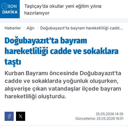
mniyet
Taşlıçay’da okullar yeni eğitim yılına
SON
DAKİKA
hazırlanıyor
Haberler
Ağrı
Doğubayazıt'ta bayram hareketliliği cadde
ve sokaklara taştı
Doğubayazıt'ta bayram
hareketliliği cadde ve sokaklara
taştı
Kurban Bayramı öncesinde Doğubayazıt'ta
cadde ve sokaklarda yoğunluk oluşurken,
alışverişe çıkan vatandaşlar ilçede bayram
hareketliliği oluşturdu.
25.05.2026 14:35
Güncelleme: 25.05.2026 16:51