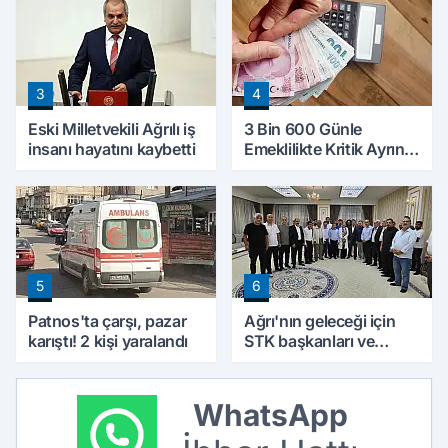
3
4
Eski Milletvekili Ağrılı iş
3 Bin 600 Günle
insanı hayatını kaybetti
Emeklilikte Kritik Ayrıntı!
Yapılacak Hata Emeklilik
Hesabını Değiştirebilir
5
6
Patnos'ta çarşı, pazar
Ağrı'nın geleceği için
karıştı! 2 kişi yaralandı
STK başkanları ve
kanaat önderleri bir
araya geldi
WhatsApp