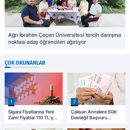
Ağrı İbrahim Çeçen Üniversitesi tercih danışma
noktası aday öğrencileri ağırlıyor
ÇOK OKUNANLAR
1
2
Sigara Fiyatlarına Yeni
Çalışan Annelere SGK
Zam! Fiyatlar 110 TL'ye
Desteği! Başvuru
Yükseldi
Yapmadan Doğum
Parası Alabilecekler