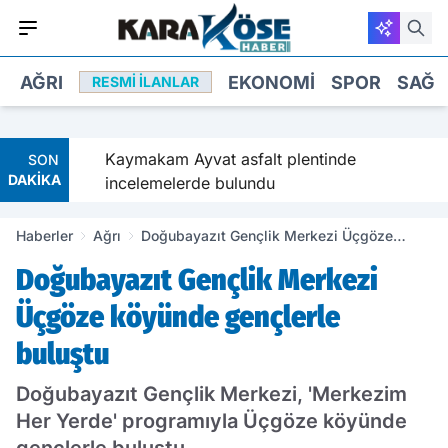
AĞRI
EKONOMI
SPOR
SAĞL
RESMI İLANLAR
takip
Kaymakam Ayvat asfalt plentinde
SON
DAKİKA
incelemelerde bulundu
Haberler
Ağrı
Doğubayazıt Gençlik Merkezi Üçgöze
köyünde gençlerle buluştu
Doğubayazıt Gençlik Merkezi
Üçgöze köyünde gençlerle
buluştu
Doğubayazıt Gençlik Merkezi, 'Merkezim
Her Yerde' programıyla Üçgöze köyünde