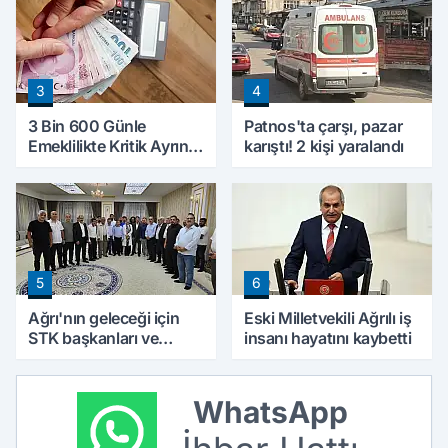
3
4
3 Bin 600 Günle
Patnos'ta çarşı, pazar
Emeklilikte Kritik Ayrıntı!
karıştı! 2 kişi yaralandı
Yapılacak Hata Emeklilik
Hesabını Değiştirebilir
5
6
Ağrı'nın geleceği için
Eski Milletvekili Ağrılı iş
STK başkanları ve
insanı hayatını kaybetti
kanaat önderleri bir
araya geldi
WhatsApp