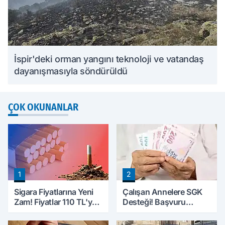
İspir'deki orman yangını teknoloji ve vatandaş
dayanışmasıyla söndürüldü
ÇOK OKUNANLAR
1
2
Sigara Fiyatlarına Yeni
Çalışan Annelere SGK
Zam! Fiyatlar 110 TL'ye
Desteği! Başvuru
Yükseldi
Yapmadan Doğum
Parası Alabilecekler