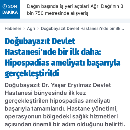
ı
Dağın başında iş yeri açtılar! Ağrı Dağı'nın 3
SON
DAKİKA
bin 750 metresinde alışveriş
Haberler
Ağrı
Doğubayazıt Devlet Hastanesi'nde bir ilk
daha: Hipospadias ameliyatı başarıyla
Doğubayazıt Devlet
gerçekleştirildi
Hastanesi'nde bir ilk daha:
Hipospadias ameliyatı başarıyla
gerçekleştirildi
Doğubayazıt Dr. Yaşar Eryılmaz Devlet
Hastanesi bünyesinde ilk kez
gerçekleştirilen hipospadias ameliyatı
başarıyla tamamlandı. Hastane yönetimi,
operasyonun bölgedeki sağlık hizmetleri
açısından önemli bir adım olduğunu belirtti.