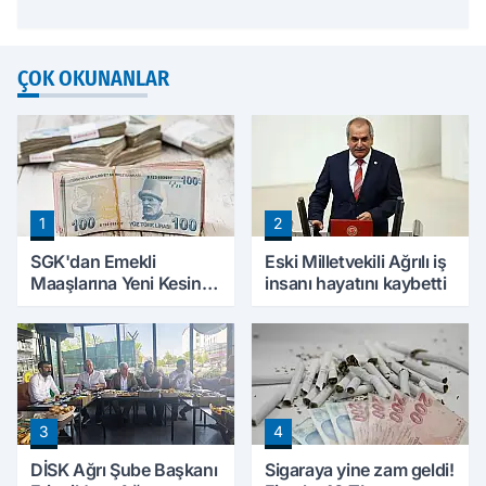
ÇOK OKUNANLAR
1
2
SGK'dan Emekli
Eski Milletvekili Ağrılı iş
Maaşlarına Yeni Kesinti
insanı hayatını kaybetti
Düzenlemesi! Prim
Borçları Aylıklardan
Tahsil Edilecek
3
4
DİSK Ağrı Şube Başkanı
Sigaraya yine zam geldi!