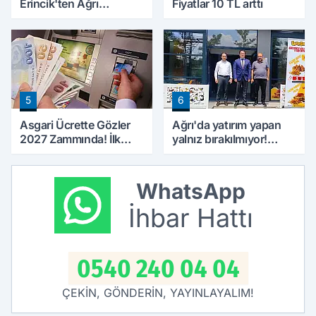
Erincik'ten Ağrı
Fiyatlar 10 TL arttı
Belediyesi'ne sert tepki!
5
6
Asgari Ücrette Gözler
Ağrı'da yatırım yapan
2027 Zammında! İlk
yalnız bırakılmıyor!
Zamlı Maaşın
Defterdar Şimşek'ten
Ödeneceği Tarih
ziyaret
Netleşti
WhatsApp
İhbar Hattı
0540 240 04 04
ÇEKİN, GÖNDERİN, YAYINLAYALIM!