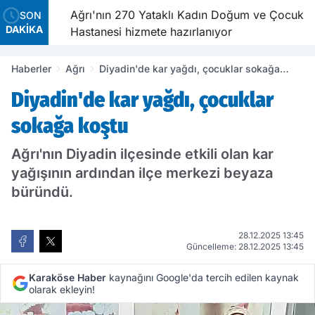
de Dünya
Ağrı'nın 270 Yataklı Kadın Doğum ve Çocuk
SON
DAKİKA
dı
Hastanesi hizmete hazırlanıyor
Haberler
Ağrı
Diyadin'de kar yağdı, çocuklar sokağa
koştu
Diyadin'de kar yağdı, çocuklar
sokağa koştu
Ağrı'nın Diyadin ilçesinde etkili olan kar
yağışının ardından ilçe merkezi beyaza
büründü.
28.12.2025 13:45
Güncelleme: 28.12.2025 13:45
Karaköse Haber
kaynağını Google'da tercih edilen kaynak
olarak ekleyin!