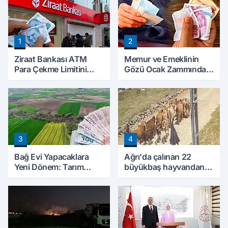
1
2
Ziraat Bankası ATM
Memur ve Emeklinin
Para Çekme Limitini
Gözü Ocak Zammında:
Artırdı: Günlük Ücretsiz
İlk Hesaplamalar Belli
Limit 30 Bin TL Oldu
Olmaya Başladı
3
4
Bağ Evi Yapacaklara
Ağrı'da çalınan 22
Yeni Dönem: Tarım
büyükbaş hayvandan
Arazilerinde Yapılaşma
15’i Doğubayazıt’ta
Şartları Değişti
bulundu