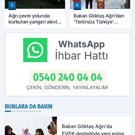
5
6
Ağrı çevre yolunda
Bakan Göktaş Ağrı’dan
korkutan yangın! alevler
‘Terörsüz Türkiye’
geceyi aydınlattı
mesajı verdi
WhatsApp
İhbar Hattı
0540 240 04 04
ÇEKİN, GÖNDERİN, YAYINLAYALIM!
BUNLARA DA BAKIN
Bakan Göktaş Ağrı'da
EVEK desteğiyle yeni evine