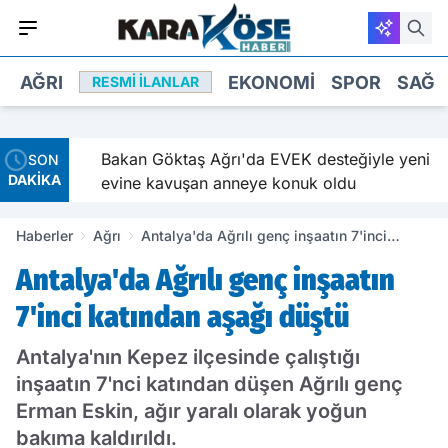
AĞRI
EKONOMI
SPOR
SAĞL
RESMI İLANLAR
ve
Bakan Göktaş Ağrı'da EVEK desteğiyle yeni
SON
DAKİKA
evine kavuşan anneye konuk oldu
Haberler
Ağrı
Antalya'da Ağrılı genç inşaatın 7'inci
katından aşağı düştü
Antalya'da Ağrılı genç inşaatın
7'inci katından aşağı düştü
Antalya'nın Kepez ilçesinde çalıştığı
inşaatın 7'nci katından düşen Ağrılı genç
Erman Eskin, ağır yaralı olarak yoğun
bakıma kaldırıldı.