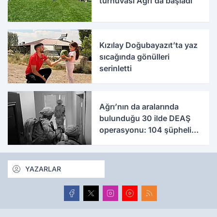
turnuvası Ağrı'da başladı
Kızılay Doğubayazıt’ta yaz
sıcağında gönülleri
serinletti
Ağrı’nın da aralarında
bulunduğu 30 ilde DEAŞ
operasyonu: 104 şüpheli
yakalandı
YAZARLAR