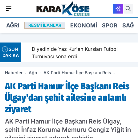
AĞRI
EKONOMI
SPOR
SAĞL
RESMI İLANLAR
ız
Diyadin'de Yaz Kur'an Kursları Futbol
SON
DAKİKA
Turnuvası sona erdi
Haberler
Ağrı
AK Parti Hamur İlçe Başkanı Reis
Ülgay'dan şehit ailesine anlamlı ziyaret
AK Parti Hamur İlçe Başkanı Reis
Ülgay'dan şehit ailesine anlamlı
ziyaret
AK Parti Hamur İlçe Başkanı Reis Ülgay,
şehit İnfaz Koruma Memuru Cengiz Yiğit'in