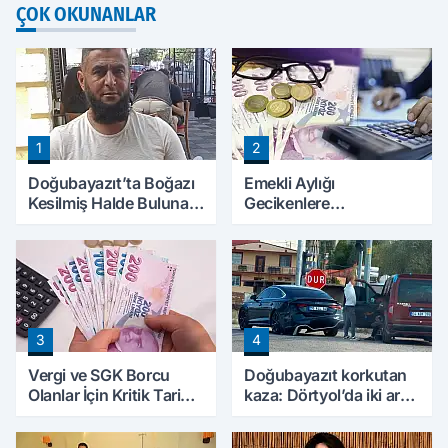
ÇOK OKUNANLAR
1
2
Doğubayazıt’ta Boğazı
Emekli Aylığı
Kesilmiş Halde Bulunan
Gecikenlere
Kişinin Kimliği Belli Oldu
Yargıtay’dan Kritik
Karar: Faiz Ödenebilir
3
4
Vergi ve SGK Borcu
Doğubayazıt korkutan
Olanlar İçin Kritik Tarih:
kaza: Dörtyol’da iki araç
Başvurular İçin Son Gün
çarpıştı
Yaklaşıyor