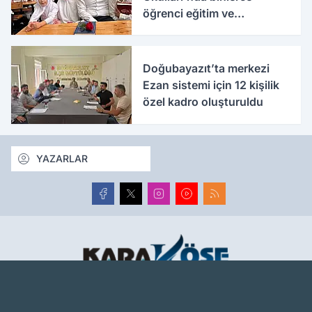
öğrenci eğitim ve
etkinliklerle buluşuyor
Doğubayazıt’ta merkezi
Ezan sistemi için 12 kişilik
özel kadro oluşturuldu
YAZARLAR
Ağrı haber sitesi, Ağrı son dakika haberlerini, güncel
haberleri en hızlı şekilde tarafsız olarak sunar. Ağrı