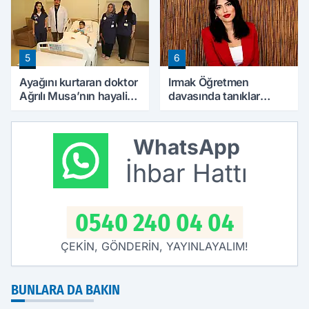
5
6
Ayağını kurtaran doktor
Irmak Öğretmen
Ağrılı Musa’nın hayalini
davasında tanıklar
de değiştirdi
konuştu
WhatsApp
İhbar Hattı
0540 240 04 04
ÇEKİN, GÖNDERİN, YAYINLAYALIM!
BUNLARA DA BAKIN