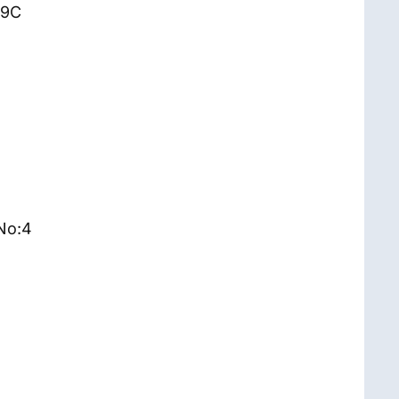
49C
No:4