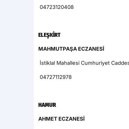
04723120408
ELEŞKİRT
MAHMUTPAŞA ECZANESİ
İstiklal Mahallesi Cumhuriyet Caddes
04727112978
HAMUR
AHMET ECZANESİ