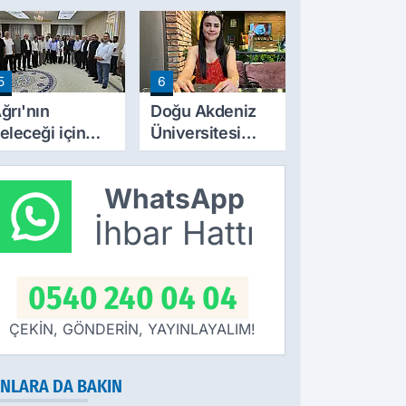
işi yaralandı
markası oluyor
5
6
ğrı'nın
Doğu Akdeniz
eleceği için
Üniversitesi
TK başkanları
Ağrı il
e kanaat
temsilciliği
WhatsApp
nderleri bir
hizmete başladı
raya geldi
İhbar Hattı
0540 240 04 04
ÇEKİN, GÖNDERİN, YAYINLAYALIM!
NLARA DA BAKIN