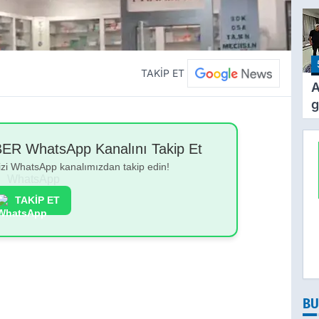
k
TAKİP ET
A
g
S
v
 WhatsApp Kanalını Takip Et
ö
bizi WhatsApp kanalımızdan takip edin!
a
TAKİP ET
BU