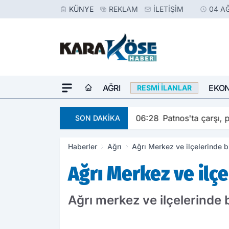
KÜNYE
REKLAM
İLETIŞIM
04 A
AĞRI
EKO
RESMI İLANLAR
06:28
Patnos'ta çarşı, p
SON DAKİKA
Haberler
Ağrı
Ağrı Merkez ve ilçelerinde 
Ağrı Merkez ve ilç
Ağrı merkez ve ilçelerinde