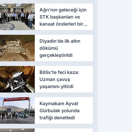
Ağrı'nın geleceği için
STK başkanları ve
kanaat önderleri bir
araya geldi
Diyadin’de ilk altın
dökümü
gerçekleştirildi
Bitlis'te feci kaza:
Uzman çavuş
yaşamını yitirdi
Kaymakam Ayvat
Gürbulak yolunda
trafiği denetledi