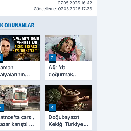
07.05.2026 16:42
Güncelleme: 07.05.2026 17:23
K OKUNANLAR
1
2
Saman
Ağrı’da
alyalarının
doğurmak
zerinden
istemediği
üştü! Ağrı'da 3
çocuğu yıllar
ocuk babası
sonra annesine
ayatını kaybetti
hayat verdi
3
4
atnos'ta çarşı,
Doğubayazıt
azar karıştı! 2
Kekiği Türkiye