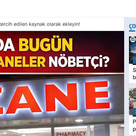
ercih edilen kaynak olarak ekleyin!
ÇO
b
ü
d
ç
h
P
p