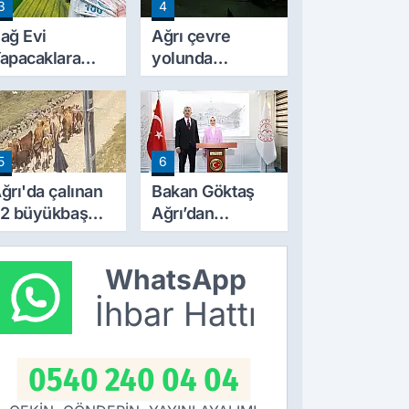
3
4
Başladı
ağ Evi
Ağrı çevre
apacaklara
yolunda
eni Dönem:
korkutan
arım
yangın! alevler
razilerinde
geceyi aydınlattı
apılaşma
5
6
artları Değişti
ğrı'da çalınan
Bakan Göktaş
2 büyükbaş
Ağrı’dan
ayvandan 15’i
‘Terörsüz
oğubayazıt’ta
Türkiye’ mesajı
WhatsApp
ulundu
verdi
İhbar Hattı
0540 240 04 04