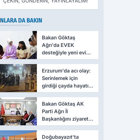
ÇEKİN, GÖNDERİN, YAYINLAYALIM!
NLARA DA BAKIN
Bakan Göktaş
Ağrı'da EVEK
desteğiyle yeni evine
kavuşan anneye
konuk oldu
Erzurum'da acı olay:
Serinlemek için
girdiği çayda hayatını
kaybetti
Bakan Göktaş AK
Parti Ağrı İl
Başkanlığını ziyaret
etti
Doğubayazıt'ta