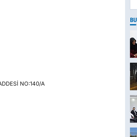
BU
ADDESİ NO:140/A