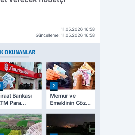
11.05.2026 16:58
Güncelleme: 11.05.2026 16:58
K OKUNANLAR
1
2
iraat Bankası
Memur ve
TM Para
Emeklinin Gözü
ekme Limitini
Ocak
rtırdı: Günlük
Zammında: İlk
cretsiz Limit
Hesaplamalar
0 Bin TL Oldu
Belli Olmaya