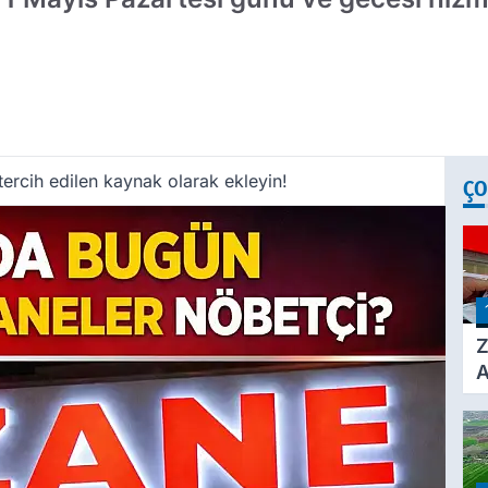
ercih edilen kaynak olarak ekleyin!
ÇO
Z
A
Ç
A
Ü
3