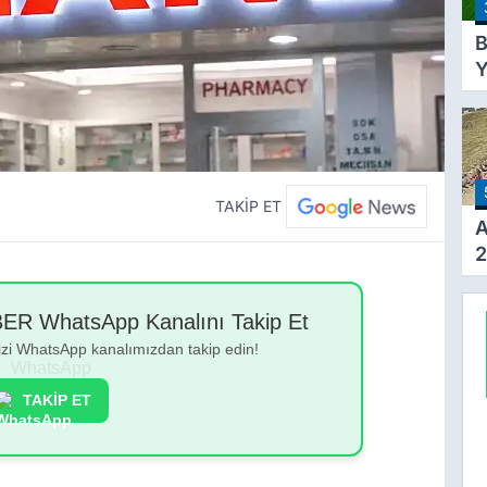
B
Y
Y
T
A
Y
Ş
TAKİP ET
A
2
h
D
 WhatsApp Kanalını Takip Et
b
bizi WhatsApp kanalımızdan takip edin!
TAKİP ET