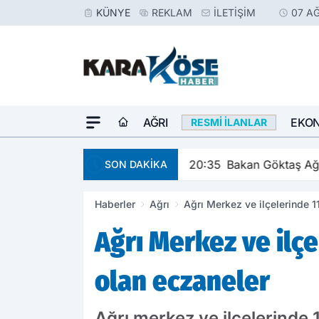
KÜNYE
REKLAM
İLETIŞIM
07 A
AĞRI
EKO
RESMI İLANLAR
20:35
Bakan Göktaş Ağr
SON DAKİKA
Haberler
Ağrı
Ağrı Merkez ve ilçelerinde 
Ağrı Merkez ve ilçe
olan eczaneler
Ağrı merkez ve ilçelerinde