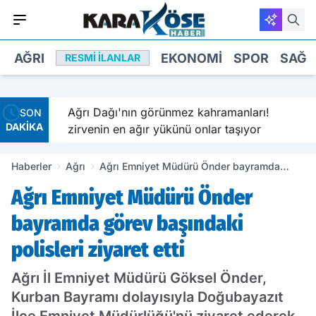
AĞRI
EKONOMI
SPOR
SAĞL
RESMI İLANLAR
r arada
Ağrı Dağı'nın görünmez kahramanları!
SON
DAKİKA
zirvenin en ağır yükünü onlar taşıyor
Haberler
Ağrı
Ağrı Emniyet Müdürü Önder bayramda
görev başındaki polisleri ziyaret etti
Ağrı Emniyet Müdürü Önder
bayramda görev başındaki
polisleri ziyaret etti
Ağrı İl Emniyet Müdürü Göksel Önder,
Kurban Bayramı dolayısıyla Doğubayazıt