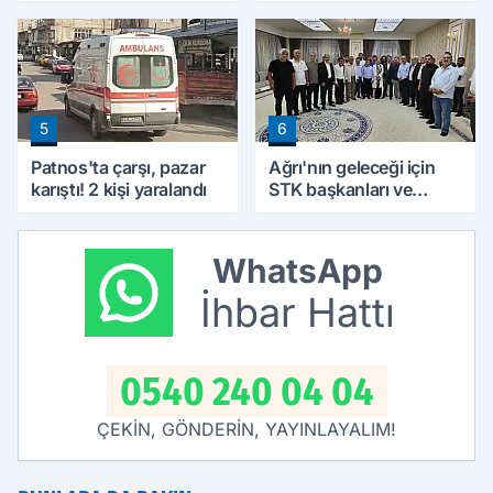
Parası Alabilecekler
Hesabını Değiştirebilir
5
6
Patnos'ta çarşı, pazar
Ağrı'nın geleceği için
karıştı! 2 kişi yaralandı
STK başkanları ve
kanaat önderleri bir
araya geldi
WhatsApp
İhbar Hattı
0540 240 04 04
ÇEKİN, GÖNDERİN, YAYINLAYALIM!