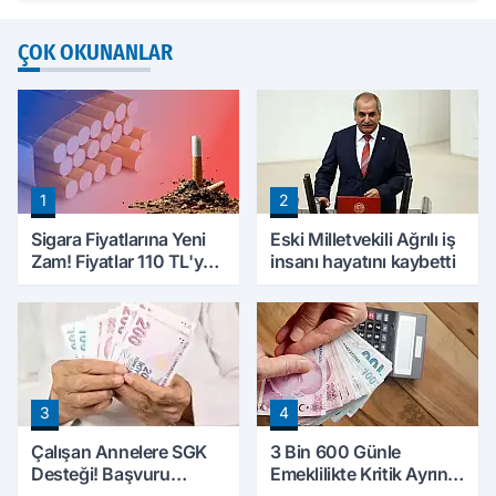
ÇOK OKUNANLAR
1
2
Sigara Fiyatlarına Yeni
Eski Milletvekili Ağrılı iş
Zam! Fiyatlar 110 TL'ye
insanı hayatını kaybetti
Yükseldi
3
4
Çalışan Annelere SGK
3 Bin 600 Günle
Desteği! Başvuru
Emeklilikte Kritik Ayrıntı!
Yapmadan Doğum
Yapılacak Hata Emeklilik