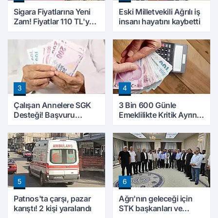
Sigara Fiyatlarına Yeni
Eski Milletvekili Ağrılı iş
Zam! Fiyatlar 110 TL'ye
insanı hayatını kaybetti
Yükseldi
3
4
Çalışan Annelere SGK
3 Bin 600 Günle
Desteği! Başvuru
Emeklilikte Kritik Ayrıntı!
Yapmadan Doğum
Yapılacak Hata Emeklilik
Parası Alabilecekler
Hesabını Değiştirebilir
5
6
Patnos'ta çarşı, pazar
Ağrı'nın geleceği için
karıştı! 2 kişi yaralandı
STK başkanları ve