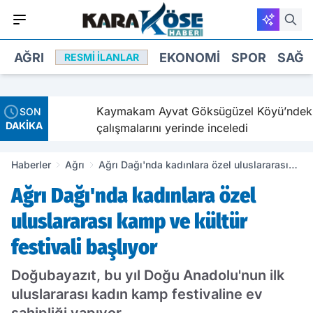
AĞRI
EKONOMI
SPOR
SAĞL
RESMI İLANLAR
i
Kaymakam Ayvat Göksügüzel Köyü’ndeki y
SON
DAKİKA
çalışmalarını yerinde inceledi
Haberler
Ağrı
Ağrı Dağı'nda kadınlara özel uluslararası
kamp ve kültür festivali başlıyor
Ağrı Dağı'nda kadınlara özel
uluslararası kamp ve kültür
festivali başlıyor
Doğubayazıt, bu yıl Doğu Anadolu'nun ilk
uluslararası kadın kamp festivaline ev