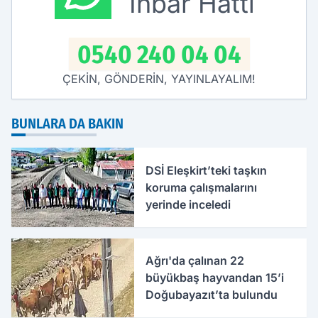
İhbar Hattı
0540 240 04 04
ÇEKİN, GÖNDERİN, YAYINLAYALIM!
BUNLARA DA BAKIN
DSİ Eleşkirt’teki taşkın
koruma çalışmalarını
yerinde inceledi
Ağrı'da çalınan 22
büyükbaş hayvandan 15’i
Doğubayazıt’ta bulundu