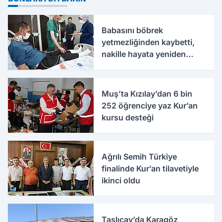
Babasını böbrek
yetmezliğinden kaybetti,
nakille hayata yeniden
tutundu
Muş’ta Kızılay’dan 6 bin
252 öğrenciye yaz Kur’an
kursu desteği
Ağrılı Semih Türkiye
finalinde Kur’an tilavetiyle
ikinci oldu
Taşlıçay’da Karagöz