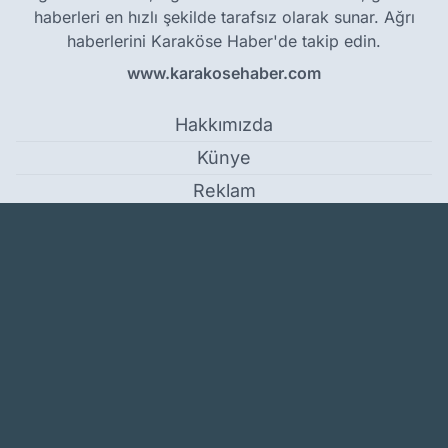
haberleri en hızlı şekilde tarafsız olarak sunar. Ağrı
haberlerini Karaköse Haber'de takip edin.
www.karakosehaber.com
Hakkımızda
Künye
Reklam
Kullanım Koşulları
Gizlilik Politikası
Çerez Politikası
KVKK Metni
İletişim Bilgileri