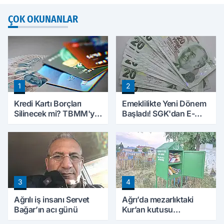
ÇOK OKUNANLAR
1
2
Kredi Kartı Borçları
Emeklilikte Yeni Dönem
Silinecek mi? TBMM'ye
Başladı! SGK'dan E-
Sunulan Tekliflerin
Devlet Hamlesi
Ayrıntıları Belli Oldu
3
4
Ağrılı iş insanı Servet
Ağrı’da mezarlıktaki
Bağar’ın acı günü
Kur’an kutusu
vatandaşlardan yoğun