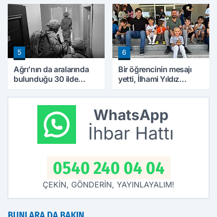
ilgi görüyor
5
6
Ağrı’nın da aralarında
Bir öğrencinin mesajı
bulunduğu 30 ilde
yetti, İlhami Yıldız
DEAŞ operasyonu: 104
soluğu okulda aldı
şüpheli yakalandı
WhatsApp
İhbar Hattı
0540 240 04 04
ÇEKİN, GÖNDERİN, YAYINLAYALIM!
BUNLARA DA BAKIN