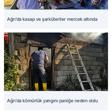
Ağrı’da kasap ve şarküteriler mercek altında
Ağrı’da kömürlük yangını paniğe neden oldu