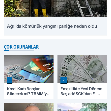
Ağrı’da kömürlük yangını paniğe neden oldu
ÇOK OKUNANLAR
1
2
Kredi Kartı Borçları
Emeklilikte Yeni Dönem
Silinecek mi? TBMM'ye
Başladı! SGK'dan E-
Sunulan Tekliflerin
Devlet Hamlesi
Ayrıntıları Belli Oldu