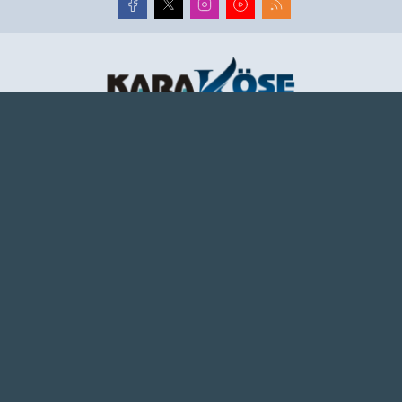
Ağrı haber sitesi, Ağrı son dakika haberlerini, güncel
haberleri en hızlı şekilde tarafsız olarak sunar. Ağrı
haberlerini Karaköse Haber'de takip edin.
www.karakosehaber.com
Hakkımızda
Künye
Reklam
Kullanım Koşulları
Gizlilik Politikası