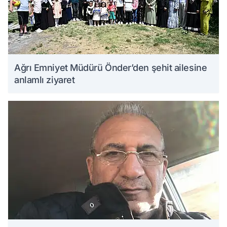
Ağrı Emniyet Müdürü Önder’den şehit ailesine
anlamlı ziyaret