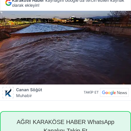
Karaköse Haber
kaynağını Google'da tercih edilen kaynak
olarak ekleyin!
Canan Söğüt
TAKİP ET
Muhabir
AĞRI KARAKÖSE HABER WhatsApp
Kanalını Takip Et