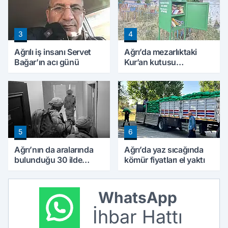
3
4
Ağrılı iş insanı Servet
Ağrı’da mezarlıktaki
Bağar’ın acı günü
Kur’an kutusu
vatandaşlardan yoğun
ilgi görüyor
5
6
Ağrı’nın da aralarında
Ağrı’da yaz sıcağında
bulunduğu 30 ilde
kömür fiyatları el yaktı
DEAŞ operasyonu: 104
şüpheli yakalandı
WhatsApp
İhbar Hattı