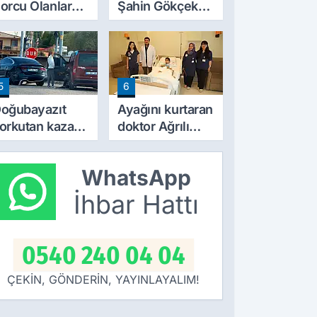
orcu Olanlar
Şahin Gökçek
çin Kritik Tarih:
amansız
aşvurular İçin
hastalığa yenik
on Gün
düştü
aklaşıyor
5
6
oğubayazıt
Ayağını kurtaran
orkutan kaza:
doktor Ağrılı
örtyol’da iki
Musa’nın
raç çarpıştı
hayalini de
WhatsApp
değiştirdi
İhbar Hattı
0540 240 04 04
ÇEKİN, GÖNDERİN, YAYINLAYALIM!