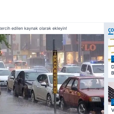
ercih edilen kaynak olarak ekleyin!
ÇO
D
B
H
K
B
V