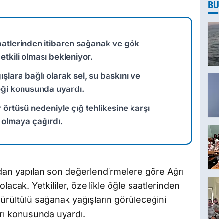
BU
aatlerinden itibaren sağanak ve gök
etkili olması bekleniyor.
lara bağlı olarak sel, su baskını ve
ği konusunda uyardı.
r örtüsü nedeniyle çığ tehlikesine karşı
i olmaya çağırdı.
dan yapılan son değerlendirmelere göre Ağrı
lacak. Yetkililer, özellikle öğle saatlerinden
ürültülü sağanak yağışların görüleceğini
arı konusunda uyardı.