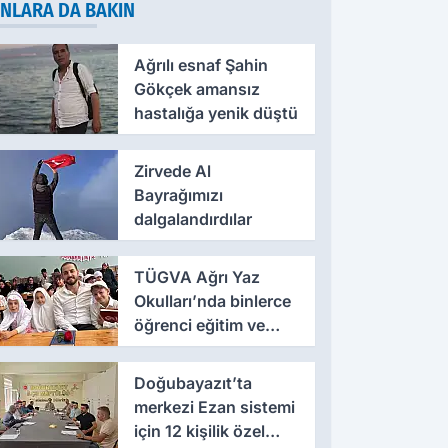
NLARA DA BAKIN
Ağrılı esnaf Şahin
Gökçek amansız
hastalığa yenik düştü
Zirvede Al
Bayrağımızı
dalgalandırdılar
TÜGVA Ağrı Yaz
Okulları’nda binlerce
öğrenci eğitim ve
etkinliklerle
buluşuyor
Doğubayazıt’ta
merkezi Ezan sistemi
için 12 kişilik özel