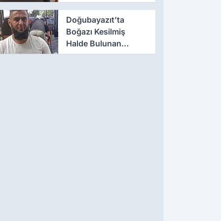
kadro oluşturuldu
Doğubayazıt’ta
Boğazı Kesilmiş
Halde Bulunan
Kişinin Kimliği Belli
Oldu