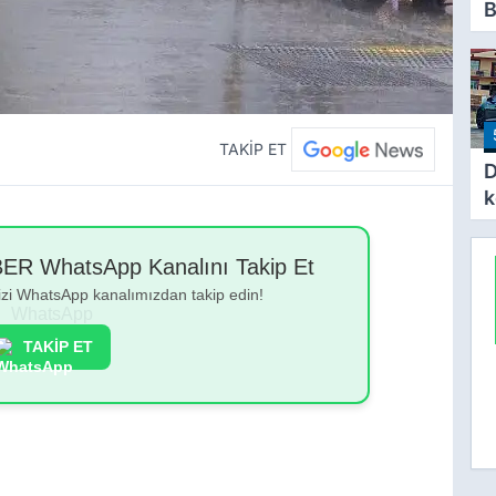
B
İ
B
S
Y
TAKİP ET
D
k
D
a
 WhatsApp Kanalını Takip Et
bizi WhatsApp kanalımızdan takip edin!
TAKİP ET