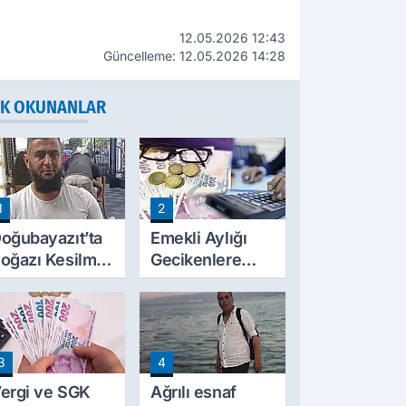
12.05.2026 12:43
Güncelleme: 12.05.2026 14:28
K OKUNANLAR
1
2
oğubayazıt’ta
Emekli Aylığı
oğazı Kesilmiş
Gecikenlere
alde Bulunan
Yargıtay’dan
işinin Kimliği
Kritik Karar: Faiz
elli Oldu
Ödenebilir
3
4
ergi ve SGK
Ağrılı esnaf