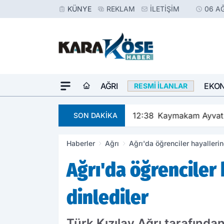
KÜNYE
REKLAM
İLETIŞIM
06 A
AĞRI
EKO
RESMI İLANLAR
12:38
Kaymakam Ayvat G
SON DAKİKA
Haberler
Ağrı
Ağrı'da öğrenciler hayalleri
Ağrı'da öğrenciler
dinlediler
Türk Kızılay Ağrı tarafınd