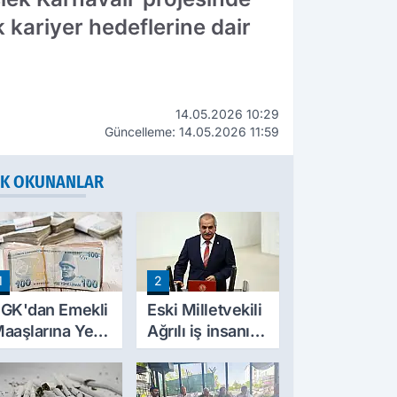
 kariyer hedeflerine dair
14.05.2026 10:29
Güncelleme: 14.05.2026 11:59
K OKUNANLAR
1
2
GK'dan Emekli
Eski Milletvekili
aaşlarına Yeni
Ağrılı iş insanı
esinti
hayatını kaybetti
üzenlemesi!
rim Borçları