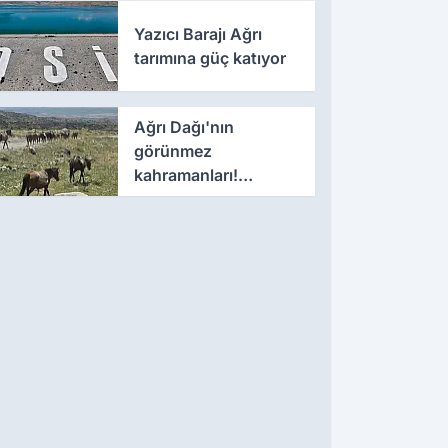
durum eğitimleri
Yazıcı Barajı Ağrı
verildi
tarımına güç katıyor
Ağrı Dağı'nın
görünmez
kahramanları!
zirvenin en ağır
yükünü onlar taşıyor