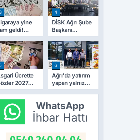
ylıklardan
3
4
ahsil Edilecek
igaraya yine
DİSK Ağrı Şube
am geldi!
Başkanı
iyatlar 10 TL
Erincik'ten Ağrı
rttı
Belediyesi'ne
sert tepki!
5
6
sgari Ücrette
Ağrı'da yatırım
özler 2027
yapan yalnız
ammında! İlk
bırakılmıyor!
amlı Maaşın
Defterdar
WhatsApp
deneceği
Şimşek'ten
arih Netleşti
ziyaret
İhbar Hattı