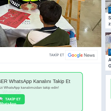
A
T
S
z
F
a
TAKİP ET
A
G
Z
Z
 WhatsApp Kanalını Takip Et
Ö
bizi WhatsApp kanalımızdan takip edin!
T
TAKİP ET