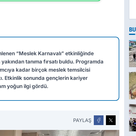
BU
nlenen “Meslek Karnavalı” etkinliğinde
nı yakından tanıma fırsatı buldu. Programda
ımcıya kadar birçok meslek temsilcisi
ı. Etkinlik sonunda gençlerin kariyer
am yoğun ilgi gördü.
PAYLAŞ