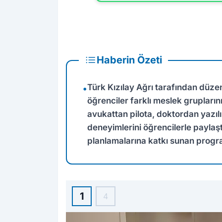
Haberin Özeti
Türk Kızılay Ağrı tarafından düze
•
öğrenciler farklı meslek grupları
avukattan pilota, doktordan yazıl
deneyimlerini öğrencilerle paylaşt
planlamalarına katkı sunan progr
1
4