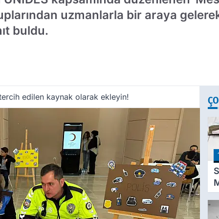
ruplarından uzmanlarla bir araya gelerek
ıt buldu.
ercih edilen kaynak olarak ekleyin!
ÇO
S
M
K
D
P