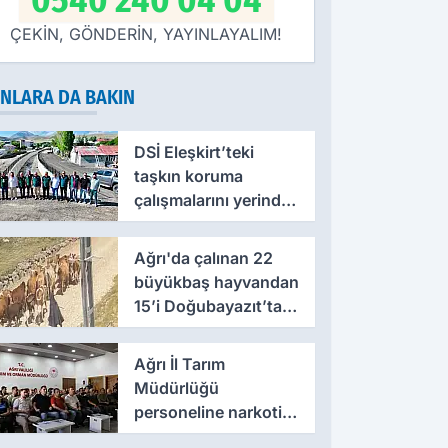
0540 240 04 04
ÇEKİN, GÖNDERİN, YAYINLAYALIM!
NLARA DA BAKIN
DSİ Eleşkirt’teki
taşkın koruma
çalışmalarını yerinde
inceledi
Ağrı'da çalınan 22
büyükbaş hayvandan
15’i Doğubayazıt’ta
bulundu
Ağrı İl Tarım
Müdürlüğü
personeline narkotik,
dolandırıcılık ve acil