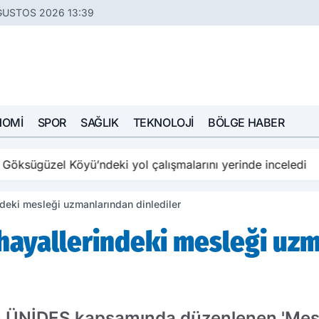
ĞUSTOS 2026 13:39
NOMI
SPOR
SAĞLIK
TEKNOLOJI
BÖLGE HABER
öksügüzel Köyü’ndeki yol çalışmalarını yerinde inceledi
ndeki mesleği uzmanlarından dinlediler
 hayallerindeki mesleği uz
an ÜNİDES kapsamında düzenlenen 'Mesl