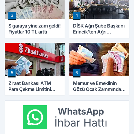
3
4
Sigaraya yine zam geldi!
DİSK Ağrı Şube Başkanı
Fiyatlar 10 TL arttı
Erincik'ten Ağrı
Belediyesi'ne sert tepki!
5
6
Ziraat Bankası ATM
Memur ve Emeklinin
Para Çekme Limitini
Gözü Ocak Zammında:
Artırdı: Günlük Ücretsiz
İlk Hesaplamalar Belli
Limit 30 Bin TL Oldu
Olmaya Başladı
WhatsApp
İhbar Hattı