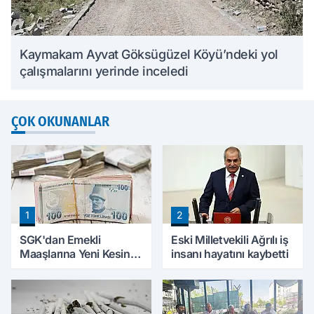
Kaymakam Ayvat Göksügüzel Köyü’ndeki yol
çalışmalarını yerinde inceledi
ÇOK OKUNANLAR
1
2
SGK'dan Emekli
Eski Milletvekili Ağrılı iş
Maaşlarına Yeni Kesinti
insanı hayatını kaybetti
Düzenlemesi! Prim
Borçları Aylıklardan
Tahsil Edilecek