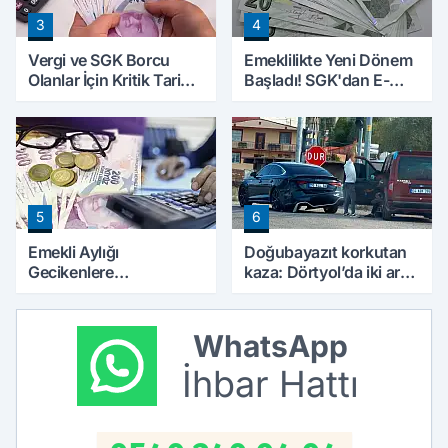
3
4
Vergi ve SGK Borcu
Emeklilikte Yeni Dönem
Olanlar İçin Kritik Tarih:
Başladı! SGK'dan E-
Başvurular İçin Son Gün
Devlet Hamlesi
Yaklaşıyor
5
6
Emekli Aylığı
Doğubayazıt korkutan
Gecikenlere
kaza: Dörtyol’da iki araç
Yargıtay’dan Kritik
çarpıştı
Karar: Faiz Ödenebilir
WhatsApp
İhbar Hattı