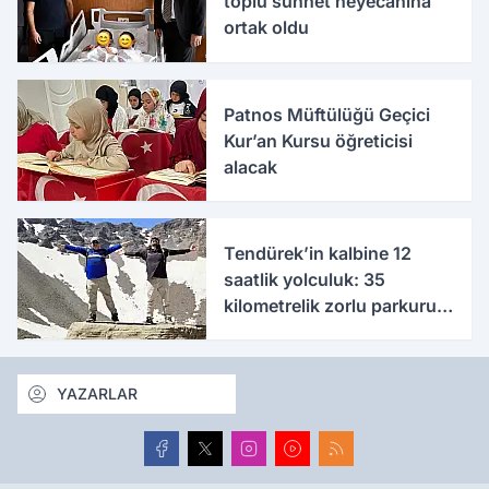
toplu sünnet heyecanına
ortak oldu
Patnos Müftülüğü Geçici
Kur’an Kursu öğreticisi
alacak
Tendürek’in kalbine 12
saatlik yolculuk: 35
kilometrelik zorlu parkuru
tamamladılar
YAZARLAR