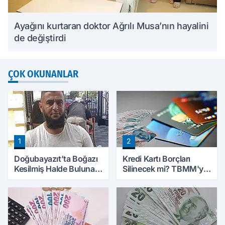
Ayağını kurtaran doktor Ağrılı Musa’nın hayalini
de değiştirdi
ÇOK OKUNANLAR
1
2
Doğubayazıt’ta Boğazı
Kredi Kartı Borçları
Kesilmiş Halde Bulunan
Silinecek mi? TBMM'ye
Kişinin Kimliği Belli Oldu
Sunulan Tekliflerin
Ayrıntıları Belli Oldu