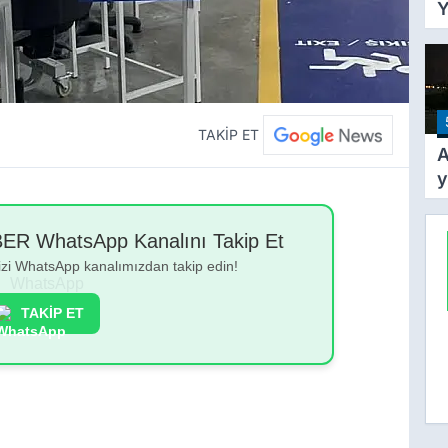
Y
Y
T
A
Y
Ş
TAKİP ET
A
y
k
y
 WhatsApp Kanalını Takip Et
g
bizi WhatsApp kanalımızdan takip edin!
TAKİP ET