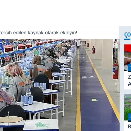
ercih edilen kaynak olarak ekleyin!
ÇO
Z
A
Ç
A
Ü
3
B