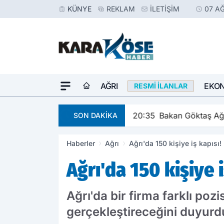
KÜNYE
REKLAM
İLETIŞIM
07 A
AĞRI
EKO
RESMI İLANLAR
20:35
Bakan Göktaş Ağr
SON DAKİKA
Haberler
Ağrı
Ağrı'da 150 kişiye iş kapısı!
Ağrı'da 150 kişiye 
Ağrı'da bir firma farklı po
gerçekleştireceğini duyurd