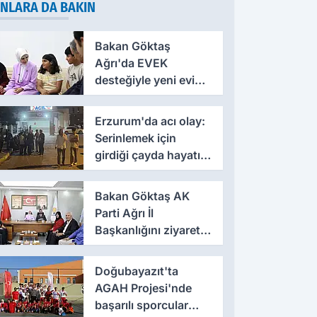
NLARA DA BAKIN
Bakan Göktaş
Ağrı'da EVEK
desteğiyle yeni evine
kavuşan anneye
konuk oldu
Erzurum'da acı olay:
Serinlemek için
girdiği çayda hayatını
kaybetti
Bakan Göktaş AK
Parti Ağrı İl
Başkanlığını ziyaret
etti
Doğubayazıt'ta
AGAH Projesi'nde
başarılı sporcular