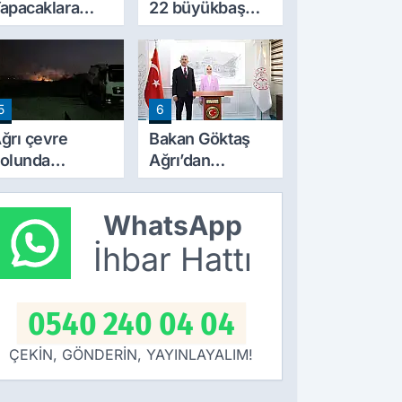
apacaklara
22 büyükbaş
eni Dönem:
hayvandan 15’i
arım
Doğubayazıt’ta
razilerinde
bulundu
apılaşma
5
6
artları Değişti
ğrı çevre
Bakan Göktaş
olunda
Ağrı’dan
orkutan
‘Terörsüz
angın! alevler
Türkiye’ mesajı
WhatsApp
eceyi aydınlattı
verdi
İhbar Hattı
0540 240 04 04
ÇEKİN, GÖNDERİN, YAYINLAYALIM!