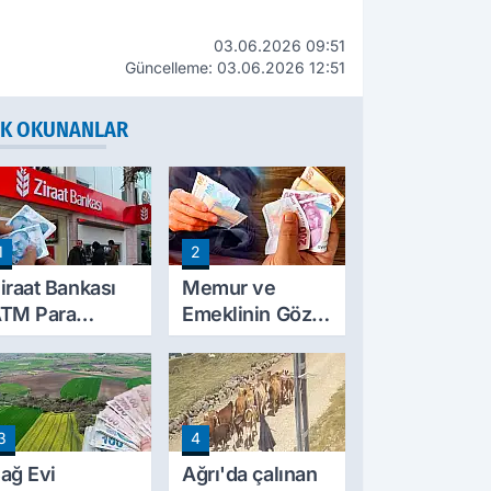
03.06.2026 09:51
Güncelleme: 03.06.2026 12:51
K OKUNANLAR
1
2
iraat Bankası
Memur ve
TM Para
Emeklinin Gözü
ekme Limitini
Ocak
rtırdı: Günlük
Zammında: İlk
cretsiz Limit
Hesaplamalar
0 Bin TL Oldu
Belli Olmaya
3
4
Başladı
ağ Evi
Ağrı'da çalınan