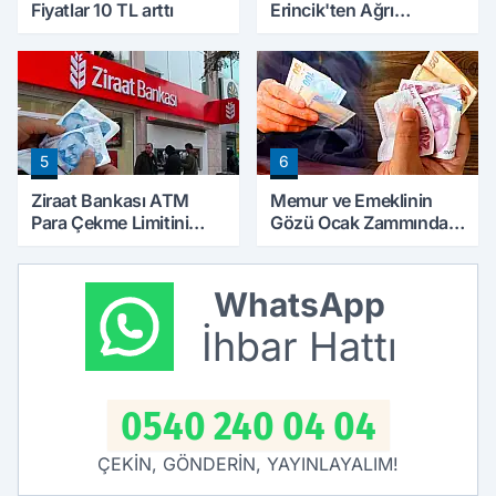
Fiyatlar 10 TL arttı
Erincik'ten Ağrı
Belediyesi'ne sert tepki!
5
6
Ziraat Bankası ATM
Memur ve Emeklinin
Para Çekme Limitini
Gözü Ocak Zammında:
Artırdı: Günlük Ücretsiz
İlk Hesaplamalar Belli
Limit 30 Bin TL Oldu
Olmaya Başladı
WhatsApp
İhbar Hattı
0540 240 04 04
ÇEKİN, GÖNDERİN, YAYINLAYALIM!