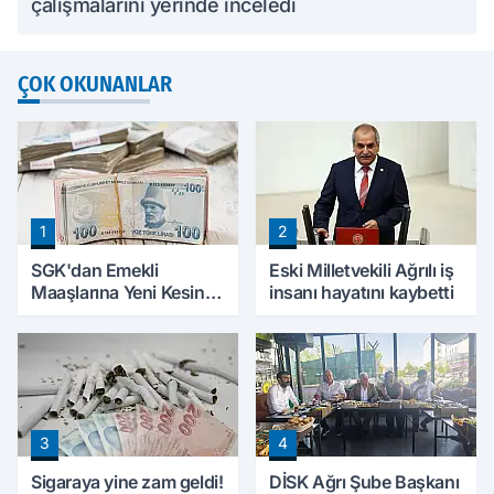
çalışmalarını yerinde inceledi
ÇOK OKUNANLAR
1
2
SGK'dan Emekli
Eski Milletvekili Ağrılı iş
Maaşlarına Yeni Kesinti
insanı hayatını kaybetti
Düzenlemesi! Prim
Borçları Aylıklardan
Tahsil Edilecek
3
4
Sigaraya yine zam geldi!
DİSK Ağrı Şube Başkanı