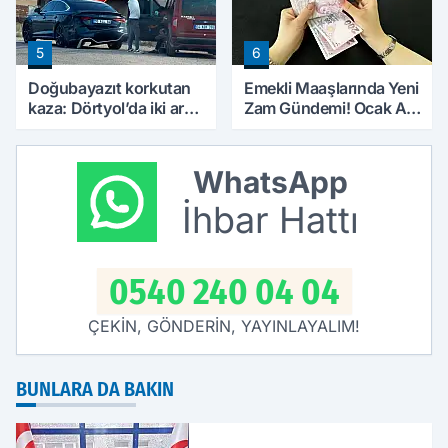
5
6
Doğubayazıt korkutan
Emekli Maaşlarında Yeni
kaza: Dörtyol’da iki araç
Zam Gündemi! Ocak Ayı
çarpıştı
İçin Rakamlar
Konuşulmaya Başlandı
WhatsApp
İhbar Hattı
0540 240 04 04
ÇEKİN, GÖNDERİN, YAYINLAYALIM!
BUNLARA DA BAKIN