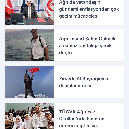
Ağrı’da vatandaşın
gündemi enflasyondan çok
geçim mücadelesi
Ağrılı esnaf Şahin Gökçek
amansız hastalığa yenik
düştü
Zirvede Al Bayrağımızı
dalgalandırdılar
TÜGVA Ağrı Yaz
Okulları’nda binlerce
öğrenci eğitim ve