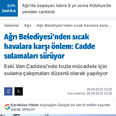
ekne turu
Ağrı’da başlayan hatıra 9 yıl sonra Kütahya’da
SON
DAKİKA
yeniden canlandı
Haberler
Ağrı
Ağrı Belediyesi'nden sıcak havalara karşı
önlem: Cadde sulamaları sürüyor
Ağrı Belediyesi'nden sıcak
havalara karşı önlem: Cadde
sulamaları sürüyor
Eski Van Caddesi'nde tozla mücadele için
sulama çalışmaları düzenli olarak yapılıyor
28.06.2025 23:26
Güncelleme: 28.06.2025 23:26
Karaköse Haber
kaynağını Google'da tercih edilen kaynak
olarak ekleyin!