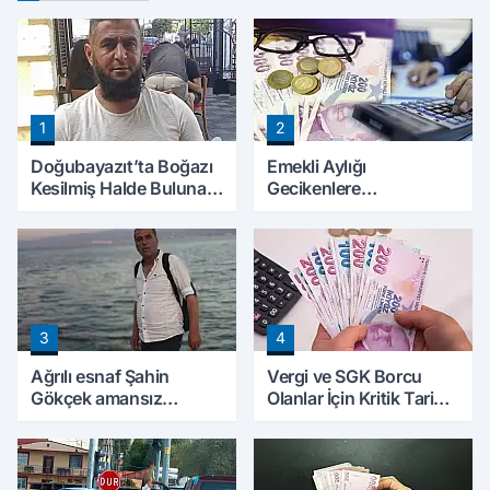
1
2
Doğubayazıt’ta Boğazı
Emekli Aylığı
Kesilmiş Halde Bulunan
Gecikenlere
Kişinin Kimliği Belli Oldu
Yargıtay’dan Kritik
Karar: Faiz Ödenebilir
3
4
Ağrılı esnaf Şahin
Vergi ve SGK Borcu
Gökçek amansız
Olanlar İçin Kritik Tarih:
hastalığa yenik düştü
Başvurular İçin Son Gün
Yaklaşıyor